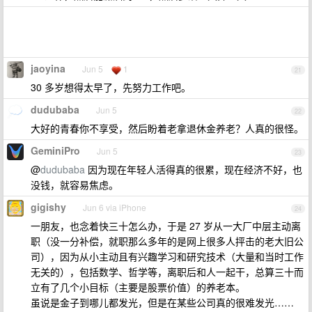
jaoyina
Jun 5
1
21
30 多岁想得太早了，先努力工作吧。
dudubaba
Jun 5
22
大好的青春你不享受，然后盼着老拿退休金养老？人真的很怪。
GeminiPro
Jun 5
23
@
dudubaba
因为现在年轻人活得真的很累，现在经济不好，也
没钱，就容易焦虑。
gigishy
Jun 6 via iPhone
24
一朋友，也念着快三十怎么办，于是 27 岁从一大厂中层主动离
职（没一分补偿，就职那么多年的是网上很多人抨击的老大旧公
司），因为从小主动且有兴趣学习和研究技术（大量和当时工作
无关的），包括数学、哲学等，离职后和人一起干，总算三十而
立有了几个小目标（主要是股票价值）的养老本。
虽说是金子到哪儿都发光，但是在某些公司真的很难发光……