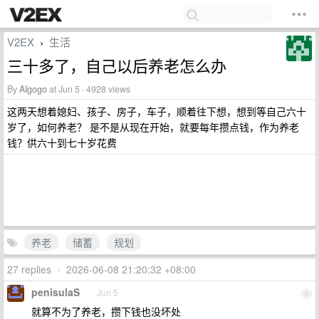
V2EX
生活
›
三十多了，自己以后养老怎么办
By
AIgogo
at Jun 5 · 4928 views
这两天想着媳妇、孩子、房子，车子，顺着往下想，想到等自己六十
岁了，如何养老？ 是不是从现在开始，就要每年攒点钱，作为养老
钱？供六十到七十岁花费
养老
储蓄
规划
27 replies
•
2026-06-08 21:20:32 +08:00
penisulaS
Jun 5
1
就算不为了养老，攒下钱也没坏处