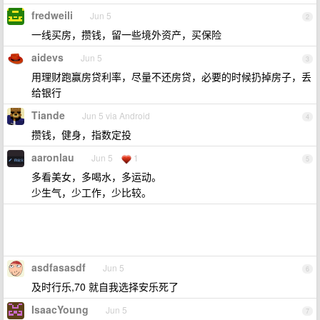
fredweili
Jun 5
2
一线买房，攒钱，留一些境外资产，买保险
aidevs
Jun 5
3
用理财跑赢房贷利率，尽量不还房贷，必要的时候扔掉房子，丢
给银行
Tiande
Jun 5 via Android
4
攒钱，健身，指数定投
aaronlau
Jun 5
1
5
多看美女，多喝水，多运动。
少生气，少工作，少比较。
asdfasasdf
Jun 5
6
及时行乐,70 就自我选择安乐死了
IsaacYoung
Jun 5
7