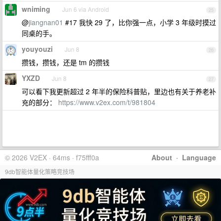
wniming
Jun 6 via Android
25
@
jiangnan01
#17 我快 29 了，比你强一点，小学 3 年级时摸过
同桌的手。
youyouzi
Jun 8
26
攒钱，攒钱，还是 tm 的攒钱
YXZD
Jun 8
27
可以看下我更新超过 2 年半的保险科普贴，里边也有关于养老补
充的部分：
https://www.v2ex.com/t/981804
© 2026 V2EX · 64ms · f75fff0a
About
·
Language
9db智能体量化策略竞技场