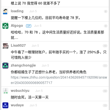
楼上说 70 我觉得 60 就差不多了
loading
Jun 5
8
提醒一下楼上几位的，目前平均寿命是 78 岁。
AIgogo
Jun 5
OP
9
哈哈哈，70 和 78 ，这中间生活质量好还好说。生活质量差那
就....
Lisa9527
Jun 5
10
中午看了一眼理财账户，前年随手买的一个，涨了 250%多，只
可惜购入很少
zhangchongjie
Jun 5
11
你都结婚生子了还想什么养老，当好供养者的角色
https://www.zhihu.com/question/2041436269457192096/answ
er/2043030000690057717
wobuchiyu
Jun 5
12
随时会死，活一天算一天
wudaye
Jun 5
13