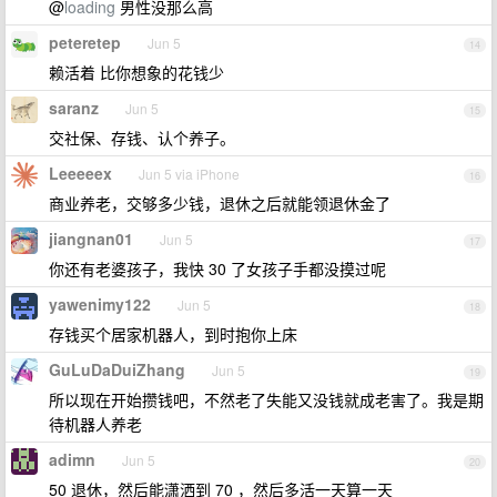
@
loading
男性没那么高
peteretep
Jun 5
14
赖活着 比你想象的花钱少
saranz
Jun 5
15
交社保、存钱、认个养子。
Leeeeex
Jun 5 via iPhone
16
商业养老，交够多少钱，退休之后就能领退休金了
jiangnan01
Jun 5
17
你还有老婆孩子，我快 30 了女孩子手都没摸过呢
yawenimy122
Jun 5
18
存钱买个居家机器人，到时抱你上床
GuLuDaDuiZhang
Jun 5
19
所以现在开始攒钱吧，不然老了失能又没钱就成老害了。我是期
待机器人养老
adimn
Jun 5
20
50 退休，然后能潇洒到 70 ，然后多活一天算一天