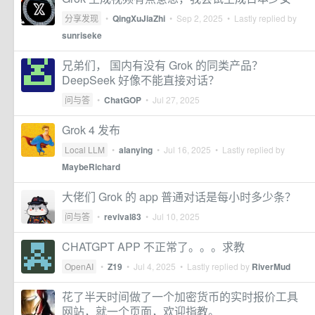
分享发现
•
QingXuJiaZhi
•
Sep 2, 2025
• Lastly replied by
sunriseke
兄弟们， 国内有没有 Grok 的同类产品？
DeepSeek 好像不能直接对话？
问与答
•
ChatGOP
•
Jul 27, 2025
Grok 4 发布
Local LLM
•
alanying
•
Jul 16, 2025
• Lastly replied by
MaybeRichard
大佬们 Grok 的 app 普通对话是每小时多少条？
问与答
•
revival83
•
Jul 10, 2025
CHATGPT APP 不正常了。。。求教
OpenAI
•
Z19
•
Jul 4, 2025
• Lastly replied by
RiverMud
花了半天时间做了一个加密货币的实时报价工具
网站，就一个页面，欢迎指教。