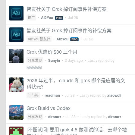
智友社关于 Grok 掉订阅事件补偿方案
推广
•
Ai2You
•
Jul 28
PRO
智友社关于 Grok 掉订阅事件的补偿方案
Ai2You智友社
•
Ai2You
•
Jul 28
PRO
Grok 优惠价 $30 三个月
分享发现
•
Sunyin
•
2 days ago
• Lastly replied by
hihihihihi
2026 年过半， claude 和 grok 哪个是应届的文
科状元？
问与答
•
readman
•
Jul 28
• Lastly replied by
xiaowoli
Grok Build vs Codex
分享发现
•
dirstart
•
Jul 28
• Lastly replied by
dirstart
[不懂就问] 要用 grok 4.5 做测试的话，去哪个地