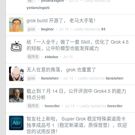
推广
•
yetianxingshi
•
Jul 23
• Lastly replied by
yetianxingshi
grok build 开源了， 老马大手笔！
grok
•
beginor
•
Jul 16
• Lastly replied by
94
给「一人全干」做了一套 Skill，优化了 Grok 4.5
的短板，让中阶模型也能发挥威力
程序员
•
xidaduo
•
Jul 15
无人在意的角落， grok 也重置了
grok
•
liansishen
•
Jul 15
• Lastly replied by
liansishen
截止到 7 月 14 日，公开评测中 Grok4.5 的能力
特点分析
程序员
•
fovecifer
•
Jul 15
• Lastly replied by
fovecifer
智友社上新啦， Super Grok 稳定特殊渠道周卡
独享成品号 1（稳定新渠道，质保首登），欢迎
您的试用反馈！