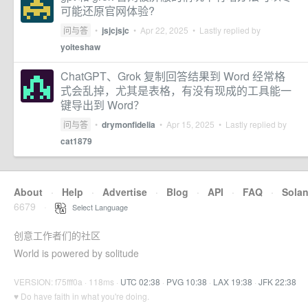
可能还原官网体验?
问与答
•
jsjcjsjc
•
Apr 22, 2025
• Lastly replied by
yoiteshaw
ChatGPT、Grok 复制回答结果到 Word 经常格
式会乱掉，尤其是表格，有没有现成的工具能一
键导出到 Word？
问与答
•
drymonfidelia
•
Apr 15, 2025
• Lastly replied by
cat1879
About
·
Help
·
Advertise
·
Blog
·
API
·
FAQ
·
Sola
6679
·
Select Language
创意工作者们的社区
World is powered by solitude
VERSION: f75fff0a · 118ms ·
UTC 02:38
·
PVG 10:38
·
LAX 19:38
·
JFK 22:38
♥ Do have faith in what you're doing.