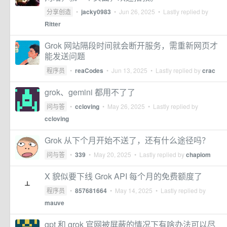
分享创造
•
jacky0983
•
Jun 26, 2025
• Lastly replied by
Ritter
Grok 网站隔段时间就会断开服务，需重新网页才
能发送问题
程序员
•
reaCodes
•
Jun 13, 2025
• Lastly replied by
crac
grok、gemini 都用不了了
问与答
•
ccloving
•
May 26, 2025
• Lastly replied by
ccloving
Grok 从下个月开始不送了，还有什么途径吗？
问与答
•
339
•
May 20, 2025
• Lastly replied by
chapiom
X 貌似要下线 Grok API 每个月的免费额度了
程序员
•
857681664
•
May 14, 2025
• Lastly replied by
mauve
gpt 和 grok 官网被屏蔽的情况下有啥办法可以尽