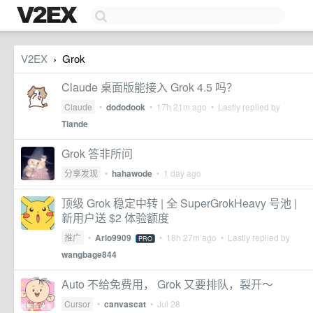
V2EX
Grok
›
Claude 桌面版能接入 Grok 4.5 吗？
Claude
•
dododook
•
17h 21m ago
• Lastly replied by
Tiande
Grok 答非所问
分享发现
•
hahawode
•
1 day ago
顶级 Grok 稳定中转 | 全 SuperGrokHeavy 号池 |
新用户送 $2 体验额度
推广
•
Arlo9909
•
18h 27m ago
• Lastly replied by
PRO
wangbage844
Auto 不给免费用， Grok 又要排队，裂开～
Cursor
•
canvascat
•
Jul 28