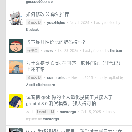
guoooo00oohao
如何修改 X 算法推荐
分享发现
•
youzhiqing
•
Nov 1, 2025
• Lastly replied by
Koduck
当下最具性价比的编码模型？
程序员
•
encro
•
Oct 28, 2025
• Lastly replied by
tlerbao
为什么感觉 Grok 在回答一般性问题（非代码）
上还不错
分享发现
•
summerhot
•
Nov 11, 2025
• Lastly replied by
Apol1oBelvedere
试着把 grok 做的个人量化投资工具接入了
gemini 3.0 测试模型，强大得可怕
1
Local LLM
•
mastergo
•
Oct 15, 2025
• Lastly
replied by
mastergo
Grok 生成视频有点意思，我尝试生成日本少女