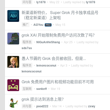
问与答
•
ly1878
•
May 22
• Lastly replied by
ly1878
新渠道新特价， Super Grok 月卡独享成品号
（稳定新渠道）上架啦
推广
•
Ai2You
•
May 15
PRO
grok XAI 开始限制免费用户访问次数了吗？
程序员
•
NiGuAnHeShang
•
Apr 25
• Lastly replied by
sds7ss
愚人节薅的 Grok 会员被收回，但是...
程序员
•
lemoncoconut
•
Apr 3
• Lastly replied by
lemoncoconut
Grok 免费用户图片和视频功能目前不可用
互联网
•
sankeff
•
Mar 19
grok 提示达到消息上限？
问与答
•
pood222
•
Mar 14
• Lastly replied by
zxwy