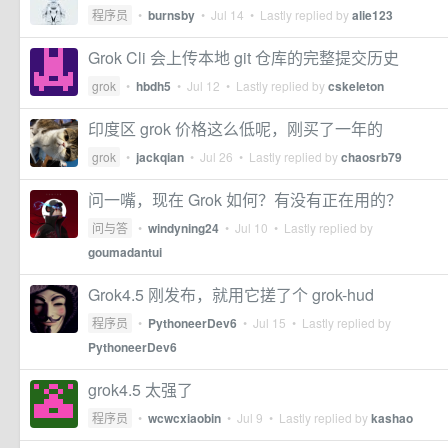
程序员
•
burnsby
•
Jul 14
• Lastly replied by
alie123
Grok Cli 会上传本地 git 仓库的完整提交历史
grok
•
hbdh5
•
Jul 12
• Lastly replied by
cskeleton
印度区 grok 价格这么低呢，刚买了一年的
grok
•
jackqian
•
Jul 26
• Lastly replied by
chaosrb79
问一嘴，现在 Grok 如何？有没有正在用的？
问与答
•
windyning24
•
Jul 10
• Lastly replied by
goumadantui
Grok4.5 刚发布，就用它搓了个 grok-hud
程序员
•
PythoneerDev6
•
Jul 15
• Lastly replied by
PythoneerDev6
grok4.5 太强了
程序员
•
wcwcxiaobin
•
Jul 9
• Lastly replied by
kashao