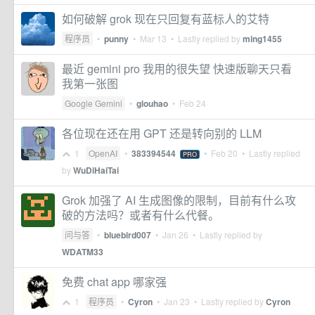
如何破解 grok 现在只回复有蓝标人的艾特
程序员
•
punny
•
Mar 13
• Lastly replied by
ming1455
最近 gemini pro 我用的很失望 快速版聊天只看
我第一张图
Google Gemini
•
glouhao
•
Feb 24
各位现在还在用 GPT 还是转向别的 LLM
1
OpenAI
•
383394544
•
Feb 20
• Lastly replied
PRO
by
WuDiHaiTai
Grok 加强了 AI 生成图像的限制，目前有什么攻
破的方法吗？或者有什么代餐。
问与答
•
bluebird007
•
Jan 26
• Lastly replied by
WDATM33
免费 chat app 哪家强
1
程序员
•
Cyron
•
Jan 23
• Lastly replied by
Cyron