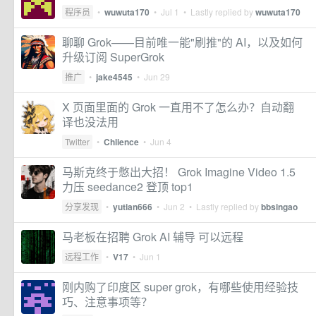
程序员
•
wuwuta170
•
Jul 1
• Lastly replied by
wuwuta170
聊聊 Grok——目前唯一能"刷推"的 AI，以及如何
升级订阅 SuperGrok
推广
•
jake4545
•
Jun 29
X 页面里面的 Grok 一直用不了怎么办？自动翻
译也没法用
Twitter
•
Chlience
•
Jun 4
马斯克终于憋出大招！ Grok Imagine Video 1.5
力压 seedance2 登顶 top1
分享发现
•
yutian666
•
Jun 2
• Lastly replied by
bbsingao
马老板在招聘 Grok AI 辅导 可以远程
远程工作
•
V17
•
Jun 1
刚内购了印度区 super grok，有哪些使用经验技
巧、注意事项等？