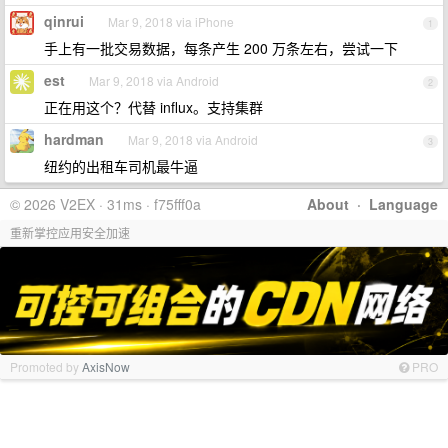
qinrui
Mar 9, 2018 via iPhone
1
手上有一批交易数据，每条产生 200 万条左右，尝试一下
est
Mar 9, 2018 via Android
2
正在用这个？代替 influx。支持集群
hardman
Mar 9, 2018 via Android
3
纽约的出租车司机最牛逼
© 2026 V2EX · 31ms · f75fff0a
About
·
Language
重新掌控应用安全加速
Promoted by
AxisNow
PRO