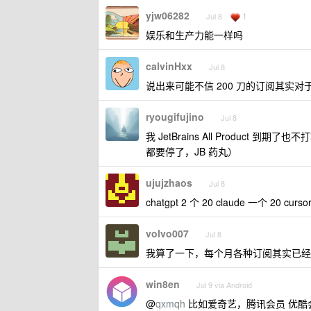
yjw06282
1
Jul 8
娱乐和生产力能一样吗
calvinHxx
Jul 8
说出来可能不信 200 刀的订阅其实
ryougifujino
Jul 8
我 JetBrains All Product 
都要停了，JB 药丸）
ujujzhaos
Jul 8
chatgpt 2 个 20 claude 一个 20 cur
volvo007
Jul 8
我算了一下，每个月各种订阅其实已经破千了
win8en
Jul 9 via Android
@
qxmqh
比如爱奇艺，腾讯会员 优酷