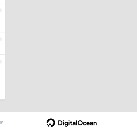
4
5
6
ge