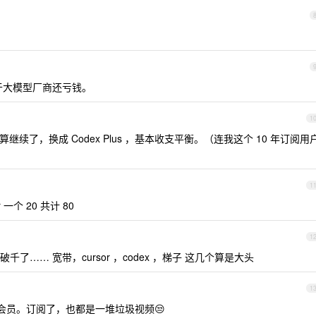
对于大模型厂商还亏钱。
1
到期了也不打算继续了，换成 Codex Plus ，基本收支平衡。（连我这个 10 年订阅用
1
sor 一个 20 共计 80
1
…… 宽带，cursor ，codex ，梯子 这几个算是大头
1
会员。订阅了，也都是一堆垃圾视频😒