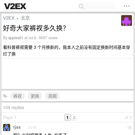
V2EX
北京
›
好奇大家裤衩多久换？
By
apples01
at Jul 8 · 9597 views
看科普裤衩需要 3 个月换新的，我本人之前没有固定换新时间基本穿
烂了换
裤衩
更换
周期
109 replies
Page 1
1
of 2
2
tjss
Jul 8
1