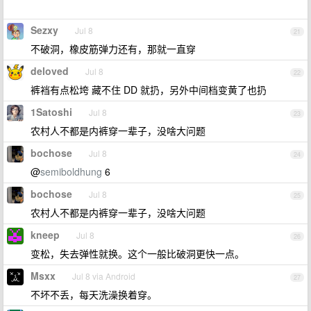
Sezxy
Jul 8
21
不破洞，橡皮筋弹力还有，那就一直穿
deloved
Jul 8
22
裤裆有点松垮 藏不住 DD 就扔，另外中间档变黄了也扔
1Satoshi
Jul 8
23
农村人不都是内裤穿一辈子，没啥大问题
bochose
Jul 8
24
@
semiboldhung
6
bochose
Jul 8
25
农村人不都是内裤穿一辈子，没啥大问题
kneep
Jul 8
26
变松，失去弹性就换。这个一般比破洞更快一点。
Msxx
Jul 8 via Android
27
不坏不丢，每天洗澡换着穿。