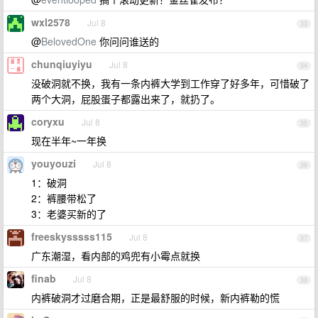
wxl2578
Jul 8
33
@
BelovedOne
你问问谁送的
chunqiuyiyu
Jul 8
34
没破洞就不换，我有一条内裤大学到工作穿了好多年，可惜破了
两个大洞，屁股蛋子都露出来了，就扔了。
coryxu
Jul 8
35
现在半年~一年换
youyouzi
Jul 8
36
1：破洞
2：裤腰带松了
3：老婆买新的了
freeskysssss115
Jul 8
37
广东潮湿，看内部的鸡兜有小霉点就换
finab
Jul 8
38
内裤破洞才过磨合期，正是最舒服的时候，新内裤勒的慌