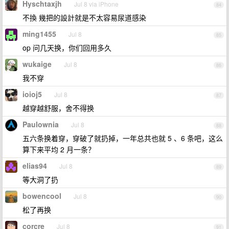
Hyschtaxjh
Jul 8 via iPhone
84
不換 幾把的設計就是不太容易尿道感染
ming1455
Jul 8
85
op 问几天换，你们回用多久
wukaige
Jul 8
86
我不穿
ioioj5
Jul 8
87
越穿越舒服，舍不得换
Paulownia
Jul 8
88
五六条换着穿，穿破了就扔掉，一年总共也就 5 、6 条吧，这么
算下来平均 2 月一条？
elias94
Jul 8
89
等大洞了扔
bowencool
Jul 8
90
松了再换
corcre
Jul 8
91