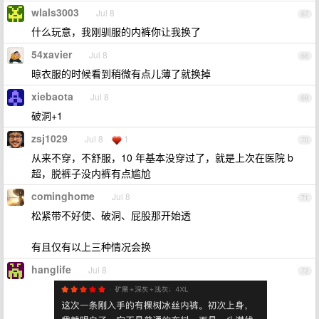
wlals3003
Jul 8
67
什么玩意，我刚驯服的内裤你让我换了
54xavier
Jul 8
68
晾衣服的时候看到稍微有点儿薄了就换掉
xiebaota
Jul 8
69
破洞+1
zsj1029
Jul 8
1
70
从来不穿，不舒服，10 年基本没穿过了，就是上次在医院 b
超，脱裤子没内裤有点尴尬
cominghome
Jul 8
71
松紧带不好使、破洞、屁股那开始透
有且仅有以上三种情况会换
hanglife
Jul 8
72