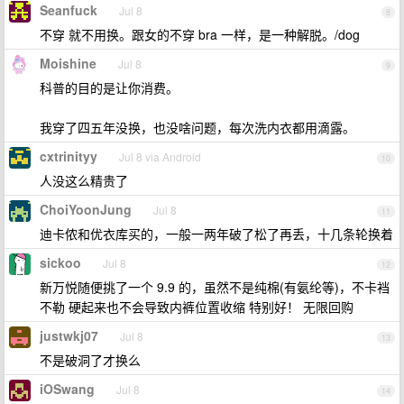
Seanfuck
Jul 8
8
不穿 就不用换。跟女的不穿 bra 一样，是一种解脱。/dog
Moishine
Jul 8
9
科普的目的是让你消费。
我穿了四五年没换，也没啥问题，每次洗内衣都用滴露。
cxtrinityy
Jul 8 via Android
10
人没这么精贵了
ChoiYoonJung
Jul 8
11
迪卡侬和优衣库买的，一般一两年破了松了再丢，十几条轮换着
sickoo
Jul 8
12
新万悦随便挑了一个 9.9 的，虽然不是纯棉(有氨纶等)，不卡裆
不勒 硬起来也不会导致内裤位置收缩 特别好！ 无限回购
justwkj07
Jul 8
13
不是破洞了才换么
iOSwang
Jul 8
14