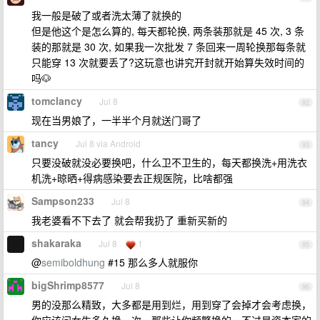
我一般是破了或者洗太薄了就换的
但是他这个是怎么算的, 每天都轮换, 两条装那就是 45 次, 3 条
装的那就是 30 次, 如果我一次批发 7 条回来一周轮换那每条就
只能穿 13 次就要丢了?这玩意也讲究开封就开始算失效时间的
吗🐶
tomclancy
Jul 8
92
现在当男娘了，一半半个月就送门哥了
tancy
Jul 8 via Android
93
只要没破就没必要换吧，什么卫不卫生的，每天都换洗+用洗衣
机洗+晾晒+得病感染要去正规医院，比啥都强
Sampson233
Jul 8
94
我老婆看不下去了 就会帮我扔了 重新买新的
shakaraka
Jul 8
1
95
@
semiboldhung
#15 那么多人就服你
bigShrimp8577
Jul 8
96
男的没那么精致，大多都是用到烂，用到穿了会掉才会考虑换，