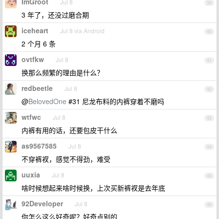
ImGroot
Jul 8
39
3 年了，还没过磨合期
iceheart
Jul 8 via Android
40
2 个月 6 条
ovtfkw
Jul 8
41
换那么频繁的理由是什么？
redbeetle
Jul 8
42
@
BelovedOne
#31 尼龙布料的内裤穿着不磨吗
wtfwc
Jul 8
43
内裤有用的话，还要包皮干什么
as9567585
Jul 8
44
不穿裤衩，感觉不得劲，难受
uuxia
Jul 8
45
啥时候想起来啥时候换，上次买新裤衩是去年底
92Developer
Jul 8
46
你怎么这么好奇呢？好奇点别的