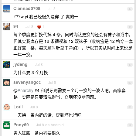
Clannad0708
Jul 8
47
???w yi 我已经很久没穿 了 爽的一
94
Jul 8
1
48
每个季度更新换代掉 4 条，同时淘汰更换的还会有袜子和浴巾。
但其实我库存是 12 条裤衩和 12 双袜子（收纳盒是 12 格穿一套
正好空一格，每天顺时针拿干净的），所以其实从时间上来说是
一年一换。
jydeng
Jul 8
49
为什么要 3 个月换
sevenyangcc
Jul 8
50
@
Anarchy
#4 和说牙刷需要三个月一换的一波人吧，商家套
路。实际是只要清洗得当，穿到坏没啥问题。
Lotii
Jul 8
51
一天换一条内裤的话，穿到坏也行吧
Pony69
Jul 8 via Android
52
男人征服一条内裤要很久