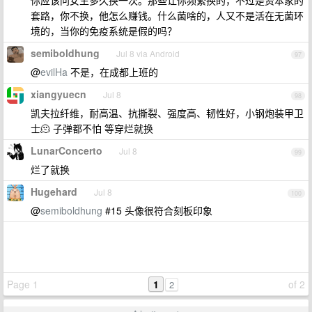
你应该问女生多久换一次。那些让你频繁换的，不过是资本家的
套路，你不换，他怎么赚钱。什么菌啥的，人又不是活在无菌环
境的，当你的免疫系统是假的吗？
semiboldhung
Jul 8 via Android
97
@
evilHa
不是，在成都上班的
xiangyuecn
Jul 8
98
凯夫拉纤维，耐高温、抗撕裂、强度高、韧性好，小钢炮装甲卫
士🫠 子弹都不怕 等穿烂就换
LunarConcerto
Jul 8
99
烂了就换
Hugehard
Jul 8
100
@
semiboldhung
#15 头像很符合刻板印象
Page 1
1
of 2
2