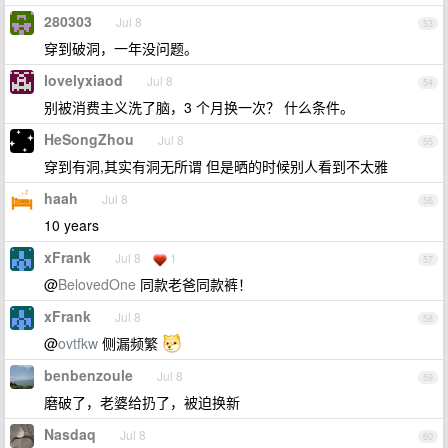
280303
Jul 8
53
穿到破洞，一年没问题。
lovelyxiaod
Jul 8
54
别被消费主义洗了脑，3 个月换一次？ 什么条件。
HeSongZhou
Jul 8
55
穿到有洞,其实有洞无所谓 但是晒的时候别人看到不太雅
haah
Jul 8
56
10 years
xFrank
Jul 8
1
57
@
BelovedOne
同款老爸同款裤！
xFrank
Jul 8
58
@
ovtfkw
侧漏频繁
benbenzoule
Jul 8
59
磨破了，老婆给扔了，被迫换新
Nasdaq
Jul 8
60