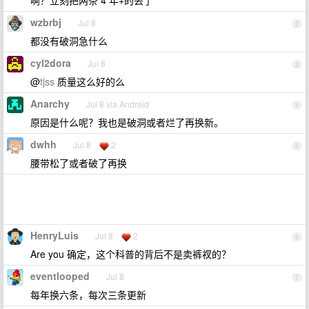
啊？立刻把两条 4 年+的丢了
wzbrbj
Jul 8
2
都没有破洞急什么
cyl2dora
Jul 8
3
@
tjss
质量这么好的么
Anarchy
Jul 8 via Android
4
原因是什么呢？我也是破洞或者烂了再换新。
dwhh
Jul 8
2
5
腰带松了或者破了再换
HenryLuis
Jul 8
2
6
Are you 确定，这个科普的背后不是卖裤衩的？
eventlooped
Jul 8
7
每年换六条，每次三条更新