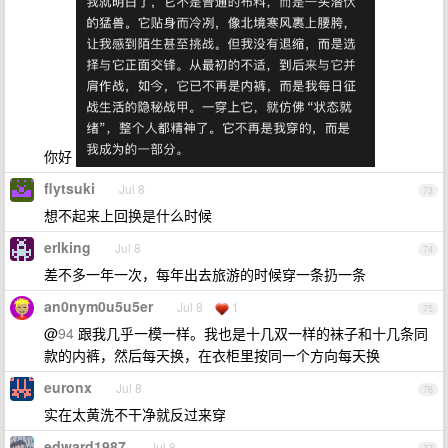
你好
flytsuki
Jul 8
73
想不起来上回换是什么时候
erlking
Jul 8
74
差不多一年一次，每年出去旅游的时候穿一条扔一条
an0nym0u5u5er
Jul 8
1
75
@
94
跟我几乎一模一样。我也是十几双一样的袜子和十几条同
款的内裤，然后每天换，在衣柜里按同一个方向每天换
euronx
Jul 8
76
实在太黄洗不干净就反过来穿
edward1987
Jul 8