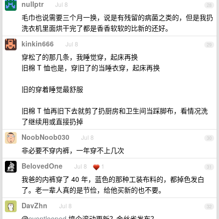
nulIptr
Jul 8
28
毛巾也说需要三个月一换，说是有残留的病菌之类的，但是我扔
洗衣机里面烘干完了都是香香软软的比新的还好。
kinkin666
Jul 8
29
穿松了的那几条，我睡觉穿，起床再换
旧棉 T 恤也是，穿旧了的当睡衣穿，起床再换
旧的穿着睡觉最舒服
旧棉 T 恤再旧下去就剪了扔厨房和卫生间当踩脚布，看情况洗
了继续用或直接扔掉
NoobNoob030
Jul 8
30
非必要不穿内裤，一年穿不上几次
BelovedOne
Jul 8
1
31
我爸的内裤穿了 40 年，蓝色的那种工装布料的，都掉色发白
了。老一辈人真的是节俭，给他买新的也不要。
DavZhn
Jul 8
32
@
eventlooped
搞个滚动更新？金丝雀发布？