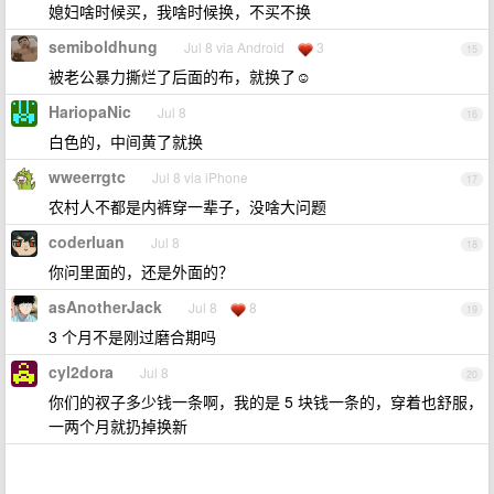
媳妇啥时候买，我啥时候换，不买不换
semiboldhung
Jul 8 via Android
3
15
被老公暴力撕烂了后面的布，就换了☺️
HariopaNic
Jul 8
16
白色的，中间黄了就换
wweerrgtc
Jul 8 via iPhone
17
农村人不都是内裤穿一辈子，没啥大问题
coderluan
Jul 8
18
你问里面的，还是外面的？
asAnotherJack
Jul 8
8
19
3 个月不是刚过磨合期吗
cyl2dora
Jul 8
20
你们的衩子多少钱一条啊，我的是 5 块钱一条的，穿着也舒服，
一两个月就扔掉换新