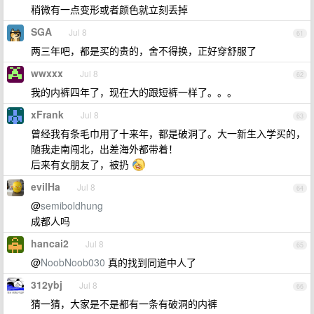
稍微有一点变形或者颜色就立刻丢掉
SGA
Jul 8
61
两三年吧，都是买的贵的，舍不得换，正好穿舒服了
wwxxx
Jul 8
62
我的内裤四年了，现在大的跟短裤一样了。。。
xFrank
Jul 8
63
曾经我有条毛巾用了十来年，都是破洞了。大一新生入学买的，
随我走南闯北，出差海外都带着！
后来有女朋友了，被扔
evilHa
Jul 8
64
@
semiboldhung
成都人吗
hancai2
Jul 8
65
@
NoobNoob030
真的找到同道中人了
312ybj
Jul 8
66
猜一猜，大家是不是都有一条有破洞的内裤