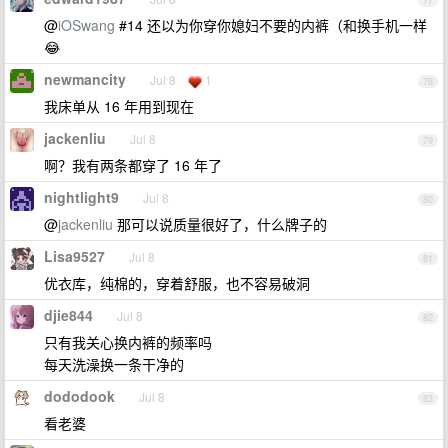
77
@
iOSwang
#14 还以为你穿你媳妇不要的内裤（和换手机一样
😂
newmancity
Jul 8
1
78
我床单从 16 年用到现在
jackenliu
Jul 8
79
啊？我有两条都穿了 16 年了
nightlight9
Jul 8
80
@
jackenliu
那可以说质量很好了，什么牌子的
Lisa9527
Jul 8
81
优衣库，纯棉的，穿着舒服，也不容易破洞
djie844
Jul 8
82
只有我关心换内裤的频率吗
每天洗澡换一条干净的
dododook
Jul 8
83
看老婆