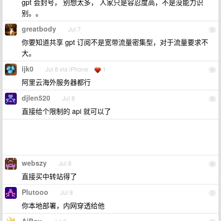
gpt 会封号， 别想太多， 人家只是容忍度高，不是没能力识
别。。
greatbody
Jul 7
3
你要知道共享 gpt 订阅不是宽带流量密集型，对于流量要求不
大。
ijk0
Jul 8 via iPhone
1
4
阿里云海外服务器都行
djlen520
Jul 8
5
直接给个限制的 api 就可以了
webszy
Jul 8
6
直接买中转站得了
Plutooo
Jul 8
7
你本地部署，内网穿透给他