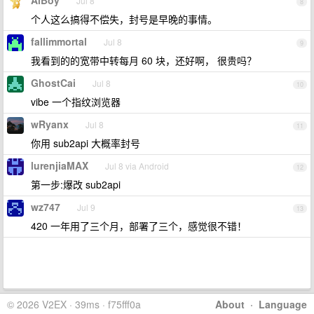
AiBoy
Jul 8
8
个人这么搞得不偿失，封号是早晚的事情。
fallimmortal
Jul 8
9
我看到的的宽带中转每月 60 块，还好啊， 很贵吗？
GhostCai
Jul 8
10
vibe 一个指纹浏览器
wRyanx
Jul 8
11
你用 sub2api 大概率封号
lurenjiaMAX
Jul 8 via Android
12
第一步:爆改 sub2api
wz747
Jul 9
13
420 一年用了三个月，部署了三个，感觉很不错！
© 2026 V2EX · 39ms · f75fff0a
About
·
Language