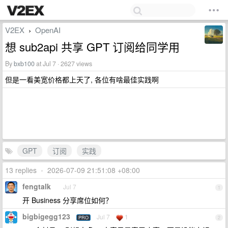
V2EX
OpenAI
›
想 sub2api 共享 GPT 订阅给同学用
By
bxb100
at Jul 7 · 2627 views
但是一看美宽价格都上天了, 各位有啥最佳实践啊
GPT
订阅
实践
13 replies
•
2026-07-09 21:51:08 +08:00
fengtalk
Jul 7
1
开 Business 分享席位如何？
bigbigegg123
Jul 7
1
PRO
2