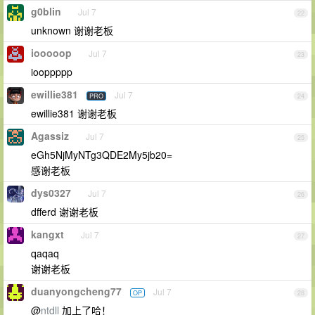
g0blin
Jul 7
22
unknown 谢谢老板
iooooop
Jul 7
23
iooppppp
ewillie381
Jul 7
PRO
24
ewillie381 谢谢老板
Agassiz
Jul 7
25
eGh5NjMyNTg3QDE2My5jb20=
感谢老板
dys0327
Jul 7
26
dfferd 谢谢老板
kangxt
Jul 7
27
qaqaq
谢谢老板
duanyongcheng77
Jul 7
OP
28
@
ntdll
加上了哈！