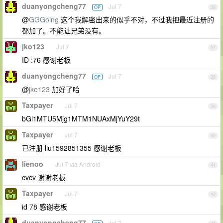
duanyongcheng77
Jul 7
OP
36
@
GGGoing
这个我解密出来的似乎不对，不过我把最近注册的
都加了。不能让兄弟没有。
jko123
Jul 7
37
ID :76 感谢老板
duanyongcheng77
Jul 7
OP
38
@
jko123
加好了哈
Taxpayer
Jul 7
39
bGl1MTU5Mjg1MTM1NUAxMjYuY29t
Taxpayer
Jul 7
40
已注册 liu1592851355 感谢老板
lienoo
Jul 7 via Android
41
cvcv 谢谢老板
Taxpayer
Jul 7
42
id 78 感谢老板
duanyongcheng77
Jul 7