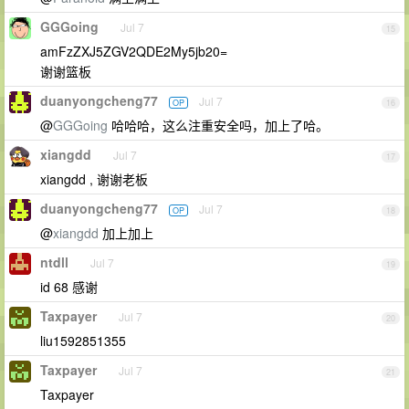
GGGoing
Jul 7
15
amFzZXJ5ZGV2QDE2My5jb20=
谢谢篮板
duanyongcheng77
Jul 7
OP
16
@
GGGoing
哈哈哈，这么注重安全吗，加上了哈。
xiangdd
Jul 7
17
xiangdd , 谢谢老板
duanyongcheng77
Jul 7
OP
18
@
xiangdd
加上加上
ntdll
Jul 7
19
id 68 感谢
Taxpayer
Jul 7
20
liu1592851355
Taxpayer
Jul 7
21
Taxpayer