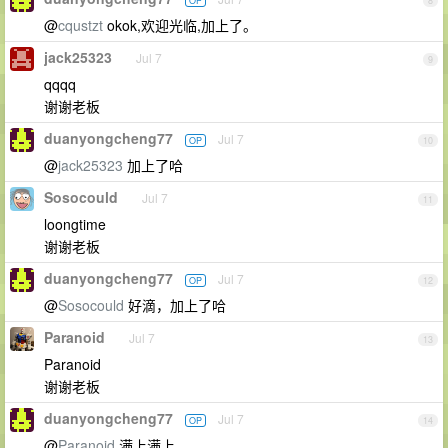
OP
8
@
cqustzt
okok,欢迎光临,加上了。
jack25323
Jul 7
9
qqqq
谢谢老板
duanyongcheng77
Jul 7
OP
10
@
jack25323
加上了哈
Sosocould
Jul 7
11
loongtime
谢谢老板
duanyongcheng77
Jul 7
OP
12
@
Sosocould
好滴，加上了哈
Paranoid
Jul 7
13
Paranoid
谢谢老板
duanyongcheng77
Jul 7
OP
14
@
Paranoid
满上满上