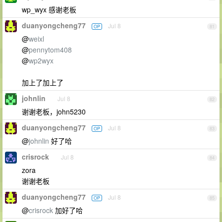
wp_wyx 感谢老板
duanyongcheng77
Jul 8
OP
81
@
weixl
@
pennytom408
@
wp2wyx
加上了加上了
johnlin
Jul 8
82
谢谢老板，john5230
duanyongcheng77
Jul 8
OP
83
@
johnlin
好了哈
crisrock
Jul 8
84
zora
谢谢老板
duanyongcheng77
Jul 8
OP
85
@
crisrock
加好了哈