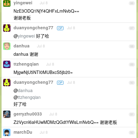
yingewei
Jul 8
86
NzE3ODQ1NjY4QHFxLmNvbQ==
谢谢老板
duanyongcheng77
Jul 8
OP
87
@
yingewei
好了哈
danhua
Jul 8
88
danhua 谢谢
ttzhengqian
Jul 8
89
MjgwNjU5NTI0MUBxcS5jb20=
duanyongcheng77
Jul 8
OP
90
@
danhua
@
ttzhengqian
好了哈
gerryzhu0033
Jul 8
91
Z2Vycnl6aHUwMDMzQGdtYWlsLmNvbQ== 谢谢老板
marchDu
Jul 8
92