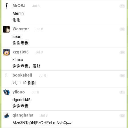
MrQSJ
Jul 8
67
Merlin
谢谢
Wenstor
Jul 8
68
sean
谢谢老板
xzg1993
Jul 8
69
kimxu
谢谢老板，发财
bookshell
Jul 8
70
id：112 谢谢
yiiouo
Jul 8
71
dgcddd45
谢谢老板
qianghaha
Jul 8
72
Mzc3NTg0NjEzQHFxLmNvbQ==