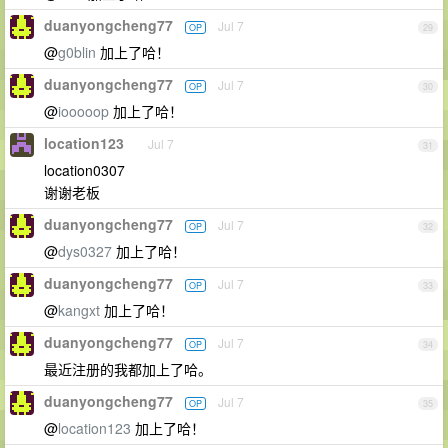
duanyongcheng77
Jul 7
OP
29
@
g0blin
加上了哈！
duanyongcheng77
Jul 7
OP
30
@
iooooop
加上了哈！
location123
Jul 7
31
location0307
谢谢老板
duanyongcheng77
Jul 7
OP
32
@
dys0327
加上了哈！
duanyongcheng77
Jul 7
OP
33
@
kangxt
加上了哈！
duanyongcheng77
Jul 7
OP
34
最近注册的我都加上了哈。
duanyongcheng77
Jul 7
OP
35
@
location123
加上了哈！