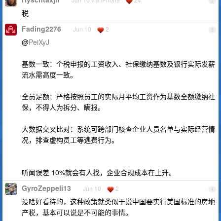
2
税
Fading2276
Jun 10
2
3
@
PeiXyJ
基数一致：个税申报的工资收入、社保缴纳基数及银行实际发薪
流水需高度一致。
全员足额：严格按照员工的实际月平均工资作为基数全额缴纳社
保，不得人为拆分、瞒报。
大数据交叉比对：系统可跨部门核查企业人员名单与实际经营情
况，排查虚构员工等逃费行为。
听闻误差 10%就会有人找，企业合规成本在上升。
GyroZeppeli13
Jun 10
2
4
没啥好看待的，这种政策就类似于说中国要实行美国标准的房地
产税，基本可以说是不可能的事情。