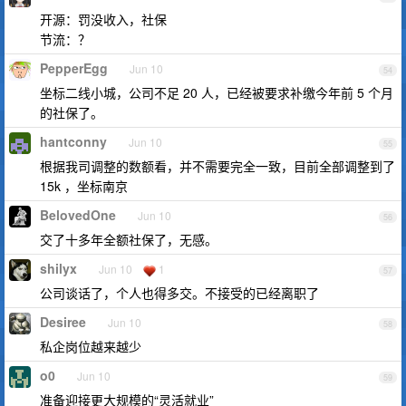
开源：罚没收入，社保
节流：？
PepperEgg
Jun 10
54
坐标二线小城，公司不足 20 人，已经被要求补缴今年前 5 个月
的社保了。
hantconny
Jun 10
55
根据我司调整的数额看，并不需要完全一致，目前全部调整到了
15k ，坐标南京
BelovedOne
Jun 10
56
交了十多年全额社保了，无感。
shilyx
Jun 10
1
57
公司谈话了，个人也得多交。不接受的已经离职了
Desiree
Jun 10
58
私企岗位越来越少
o0
Jun 10
59
准备迎接更大规模的“灵活就业”