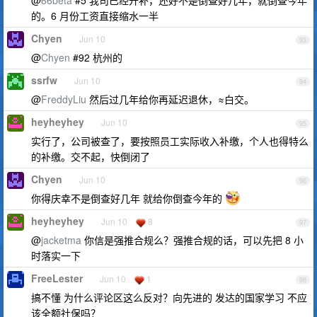
@
66beta
#5 我司已经开补，还好不是倒查好几年，就倒查今年
的。6 月份工资直接缩水一半
Chyen
Jun 10
93
@
Chyen
#92 杭州的
ssrfw
Jun 10
94
@
FreddyLiu
然后过几年给你再延迟退休，≈白交。
heyheyhey
Jun 10
95
实行了，公司被查了，要按照员工实际收入补缴，个人也得特么
的补缴。交不起，快倒闭了
Chyen
Jun 10
96
你得庆幸不是倒查好几年 就给你倒查今年的
heyheyhey
Jun 10
8
97
@
jacketma
你信是强推合规么？强推合规的话，可以先把 8 小
时落实一下
FreeLester
Jun 10
1
98
搞不懂 为什么评论区这么反对？向先进的 发达的国家学习 不应
该全额社保吗？