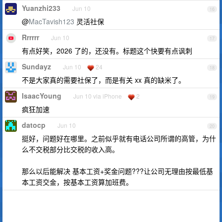
Yuanzhi233
Jun 10
16
@
MacTavish123
灵活社保
Rrrrrr
Jun 10
17
有点好笑，2026 了的，还没有。标题这个快要有点讽刺
Sundayz
Jun 10
24
18
不是大家真的需要社保了，而是有关 xx 真的缺米了。
IsaacYoung
Jun 10 via iPhone
2
19
疯狂加速
datocp
Jun 10
20
挺好，问题好在哪里。之前似乎就有电话公司所谓的高管，为什
么不交税部分比交税的收入高。
那么以后能解决 基本工资+奖金问题???让公司无理由按最低基
本工资交金，按基本工资算加班费。