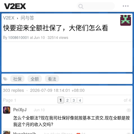
V2EX
问与答
›
快要迎来全额社保了，大佬们怎么看
By
1008610001
at Jun 10 · 32514 views
社保
全额
看法
303 replies
•
2026-07-09 18:14:01 +08:00
Page 1
1
of 4
2
3
4
PeiXyJ
Jun 10
1
怎么个全额法?现在我司社保好像就按基本工资交,现在全额是按
我这个月的收入交吗?
Hyschtaxjh
Jun 10 via iPhone
24