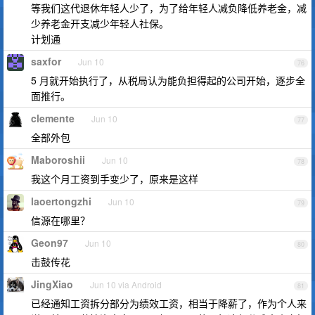
等我们这代退休年轻人少了，为了给年轻人减负降低养老金，减
少养老金开支减少年轻人社保。
计划通
saxfor
Jun 10
76
5 月就开始执行了，从税局认为能负担得起的公司开始，逐步全
面推行。
clemente
Jun 10
77
全部外包
Maboroshii
Jun 10
78
我这个月工资到手变少了，原来是这样
laoertongzhi
Jun 10
79
信源在哪里？
Geon97
Jun 10
80
击鼓传花
JingXiao
Jun 10 via Android
81
已经通知工资拆分部分为绩效工资，相当于降薪了，作为个人来