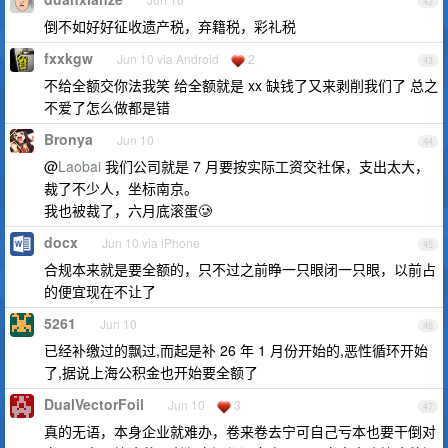
42
倒不如好好征收遗产税，弃籍税，彩礼税
fxxkgw
Jun 10 via Android
2
43
不给全额交你法我笑 给全额就是 xx 缺钱了又来剥削我们了 总之
不爱了怎么做都是错
Bronya
Jun 10
44
@
Laobai
我们公司就是 7 月要按实际工资交社保，支出太大，
裁了不少人，坐标南京。
我也被裁了，六月底滚蛋🥲
docx
Jun 10 via iPhone
45
合规本来就是要全额的，只不过之前睁一只眼闭一只眼，以前占
的便宜现在不让了
5261
Jun 10
46
已经补缴过的飘过,而起是补 26 年 1 月份开始的,恶性循环开始
了,据说上海公积金也开始要全额了
DualVectorFoil
Jun 10
3
47
真的无语，本身企业就难办，卷来卷去宁可自己亏本也要干倒对