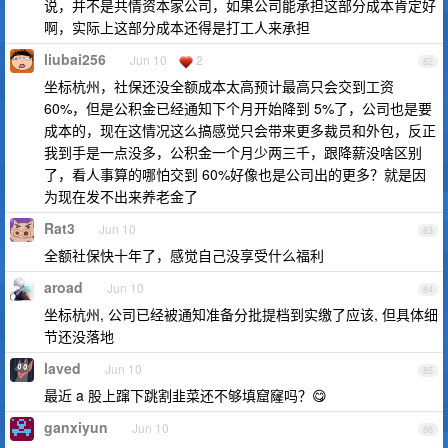
说，并不是共情资本家公司，如果公司能承担这部分成本肯定好
啊，实际上这部分成本还得是打工人来承担
liubai256
Jun 10
2
82
坐标杭州，社保还没全额成本太高预计最高只会交到工资
60%，但是公积金已经通知下个月开始降到 5%了，公司也是要
成本的，现在这情况这么搞感觉只会带来更多裁员和外包，反正
我到手是一点没多，公积金一个月少两三千，跟降薪没啥区别
了，看人事算的哪怕交到 60%好像也是公司出的更多？就是因
为现在发不出来养老金了
Rat3
Jun 10
83
全额社保快十年了，感觉自己没享受什么福利
aroad
Jun 10
84
坐标杭州, 公司已经被通知准备分批提档到实缴了应该, 但具体细
节还没落地
laved
Jun 10
85
最近 a 股上蹿下跳割韭菜还不够填窟窿吗？😋
ganxiyun
Jun 10
86