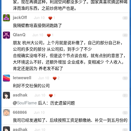
家，现在再搞这种，利润空间都没多少了。国家真喜欢搞这种竭
泽而渔的东西，之前炒房地产也是。
jackOff
Jun 10
1
48
我隔壁教培直接倒闭跑路了
QlanQ
Jun 10
1
49
朋友 杭州大公司，上个月就是说补缴了，自己的部分自己补，
公司的多交的部分 从公司扣，到手少了不少
合规确实没啥不好，但是这个节点谈合规，就有点别的意思了，
大环境这么不好，还额外增加 企业成本，变相减少 个人收入，
肯定还是因为 养老发不起了
letwewell
Jun 10
2
50
利好不交社保的公司
asdhak
Jun 10
1
51
@
SoulFlame
后人：历史遗留问题
668866
Jun 10
52
我司已经发通知了、后续按照工资足额缴纳、补交一到五月份的
asdhak
Jun 10
53