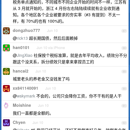
税务单点通知的，不同城市不同企业开始的时间不一样，江苏有
从 3 月就开始的，浙江 4 月份左右陆陆续续就有企业收到通
知。各个地区各个企业被要求的夯实率（#3 有提到）不太一
样，有 70%的也有 100%的。
dongzhuo777
Jun 10
87
@
rick13
超长期国债，然后后面赖掉
han0101
Jun 10 via iPhone
88
@
JingXiao
社保按个税标准算，就是去年平均收入，绩效分不分
跟这个没关系，拆分绩效只是拿来拿捏员工的
hancai2
Jun 10
89
城里老头的养老金又没钱发了吗
xx841140091
Jun 10
90
@
wskymark
不会的，公司只会降你工资，你不干有的是人干
Moishine
Jun 10
91
我们一直都是全额的。
Chyen
Jun 10
92