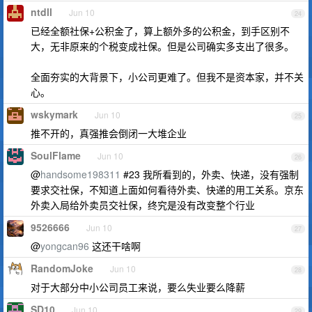
ntdll
Jun 10
24
已经全额社保+公积金了，算上额外多的公积金，到手区别不
大，无非原来的个税变成社保。但是公司确实多支出了很多。
全面夯实的大背景下，小公司更难了。但我不是资本家，并不关
心。
wskymark
Jun 10
25
推不开的，真强推会倒闭一大堆企业
SoulFlame
Jun 10
26
@
handsome198311
#23 我所看到的，外卖、快递，没有强制
要求交社保，不知道上面如何看待外卖、快递的用工关系。京东
外卖入局给外卖员交社保，终究是没有改变整个行业
9526666
Jun 10
27
@
yongcan96
这还干啥啊
RandomJoke
Jun 10
28
对于大部分中小公司员工来说，要么失业要么降薪
SD10
Jun 10
29