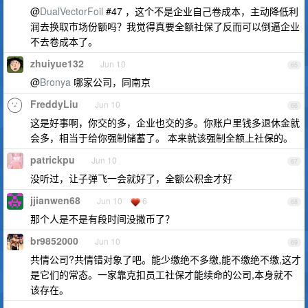
@
DualVectorFoil
#47 ，这个不是企业自己卷成本，主动降低利
润去换取市场份额吗？我觉得真要全额社保了反而可以倒逼企业
不去卷成本了。
zhuiyue132
Jun 10
65
@
Bronya
哪家公司，同南京
FreddyLiu
Jun 10
66
这是好事啊，你交的多，企业也交的多。你账户里钱多退休金就
会多，相当于给你强制储蓄了。 本来就该强制全额上社保的。
patrickpu
Jun 10
67
没听过，让子弹飞一会就好了，全额公积金才好
jjianwen68
Jun 10
6
68
那个人是不是有段时间没撒币了？
br9852000
Jun 10
69
共情公司?共情错对象了吧。能少缴绝不多缴,能不缴绝不缴,这才
是它们的常态。一家靠克扣员工社保才能续命的公司,本身就不
该存在。