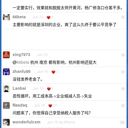
一定要实行，效果就和脱脱太师开黄河，杨广修洛口仓差不多。
66beta
Jun 10
4
5
主要影响的就是深圳的企业，爽了这么久终于要公平竞争了
xing7673
Jun 10
6
@
66beta
杭州 南京 都有影响，杭州影响还挺大
zhanfu86
Jun 10
3
7
没钱发养老金了。
Laobai
Jun 10
5
8
恶性循环，用工成本高->企业缩减人员->失业
Nasdaq
Jun 10
21
9
问题来了，你觉得自己享受纳税人服务了吗？
wonderfulcxm
Jun 10 via iPhone
10