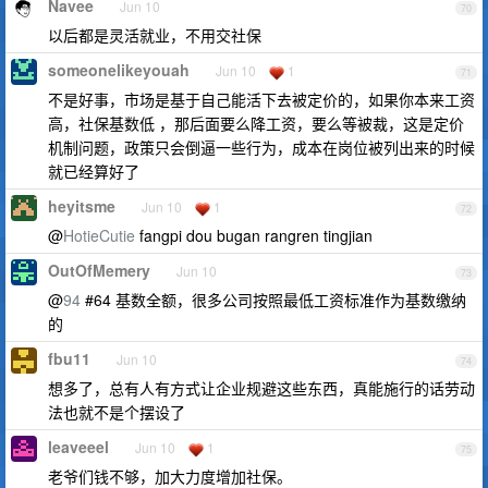
Navee
Jun 10
70
以后都是灵活就业，不用交社保
someonelikeyouah
Jun 10
1
71
不是好事，市场是基于自己能活下去被定价的，如果你本来工资
高，社保基数低 ，那后面要么降工资，要么等被裁，这是定价
机制问题，政策只会倒逼一些行为，成本在岗位被列出来的时候
就已经算好了
heyitsme
Jun 10
1
72
@
HotieCutie
fangpi dou bugan rangren tingjian
OutOfMemery
Jun 10
73
@
94
#64 基数全额，很多公司按照最低工资标准作为基数缴纳
的
fbu11
Jun 10
74
想多了，总有人有方式让企业规避这些东西，真能施行的话劳动
法也就不是个摆设了
leaveeel
Jun 10
1
75
老爷们钱不够，加大力度增加社保。