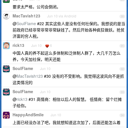
要求太严格，公司会倒闭。
MacTavish123
Jun 10 via Android
30
@
SoulFlame
#22 其实这些人是没有任何社保的。我想说的是当
前政府已经非常非常非常缺钱了。然后开始各种疯狂做妖。抢贫
济富的穷人税。
rick13
Jun 10
6
31
中国人真的养不起这么多体制和泛体制人群了，大几千万怎么
养，今天加社保，明天还能
SoulFlame
Jun 10
32
@
MacTavish123
#30 没有的不受影响。我觉得这波风向不是抓
这类情况的
SoulFlame
Jun 10
33
@
rick13
#31 高情商：相信以后人的智慧。 低情商：留个烂摊
子给你。
HappyAndSmile
Jun 10
34
上面已经没办法了吧，我就想知道这次加了，后面还能怎么着