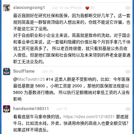
xiaocongcong1
Jun 10 via iPhone
30
21
最近我刚好在研究社保和医保，因为我都断交好几年了。这一套
规则简直是一群智商顶级的人想出来的，你既不能说它诈骗，也
不能说它买了没用。
对于自由职业和小企业主来说，简直就是致命的洗劫，对于国企
和事业单位来说，这一套福利隐藏的价值比每个月到手拿几千块
钱工资可是高多了。 所以老百姓很傻，就只看到基层公务员收
入很低，但是他们医保和社会保险以及未来领到的养老金是普通
职工无法企及的。
SoulFlame
Jun 10
22
@
MacTavish123
#14 这类人群是不受影响的，比如：今年医保
最低基数是 5800 ，小明工资是 2000 ，那他的医保按法规是以
5800 为基数进行缴纳。 所以执行足额缴纳对拿低工资的人没有
影响
handsome198311
Jun 10
23
看看底层牛马拿命换的钱，
https://v2ex.com/t/1218231
那底层
牛马，比如流水线，外卖，快递用命换的高收入也要全额交钱？
如果这样不得造反。