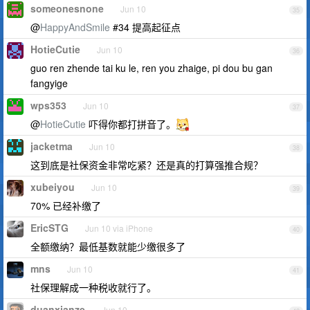
someonesnone
Jun 10
35
@
HappyAndSmile
#34 提高起征点
HotieCutie
Jun 10
36
guo ren zhende tai ku le, ren you zhaige, pi dou bu gan
fangyige
wps353
Jun 10
37
@
HotieCutie
吓得你都打拼音了。
jacketma
Jun 10
38
这到底是社保资金非常吃紧？还是真的打算强推合规？
xubeiyou
Jun 10
39
70% 已经补缴了
EricSTG
Jun 10 via iPhone
40
全额缴纳？最低基数就能少缴很多了
mns
Jun 10
41
社保理解成一种税收就行了。
duanxianze
Jun 10