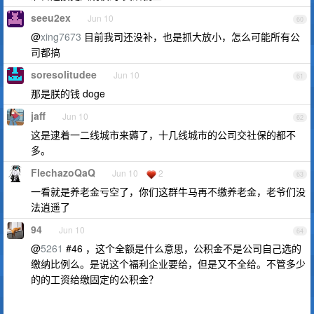
seeu2ex
Jun 10
60
@
xing7673
目前我司还没补，也是抓大放小，怎么可能所有公
司都搞
soresolitudee
Jun 10
61
那是朕的钱 doge
jaff
Jun 10
62
这是逮着一二线城市来薅了，十几线城市的公司交社保的都不
多。
FlechazoQaQ
Jun 10
2
63
一看就是养老金亏空了，你们这群牛马再不缴养老金，老爷们没
法逍遥了
94
Jun 10
64
@
5261
#46 ，这个全额是什么意思，公积金不是公司自己选的
缴纳比例么。是说这个福利企业要给，但是又不全给。不管多少
的的工资给缴固定的公积金？