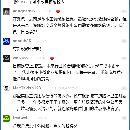
@
Nasdaq
可不敢自称纳税人
yongcan96
Jun 10
1
11
在外包，之前是基本工资缴纳社保，最近也是说要缴纳全额，但
是从基本工资缴纳变成全额缴纳中公司需要多缴纳的钱，让我们
员工自己承担
anarkh35
Jun 10
12
有新规的公告吗
wei2629
Jun 10
1
13
目前是雪上加雪。 本来行业的合理利润就低，现在成本更高
了。 估计很多小微企业都得倒闭。长期是好事， 重新洗牌后可
能合理利润有所提高。
MacTavish123
Jun 10 via Android
14
那些实际工资比基数低的怎么办。还有很多城市道路环卫工月薪
一千多，一年多都发不了工资的。更有垃圾清理的外包公司罢
工，垃圾桶没人清理的，就连政府单位门口的垃圾都堆满了。
fredweili
Jun 10
15
合规合法没什么问题，该交的也得交