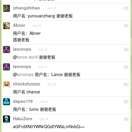
izhangzhihao
Jun 4
77
用户名: yunxuanzhang 谢谢老板
Abner
Jun 4
78
用户名：Abner
感谢老板
lancevps
Jun 4
79
@
lance-donif
谢谢老板
lancevps
Jun 4
80
@
lancevps
用户名：Lance 谢谢老板
checkzhzzzzz
Jun 4
81
用户名 chance
dapao179
Jun 4
82
用户名：lumo 谢谢老板
HakuZero
Jun 4
83
aGFrdXN0YWNrQGdtYWlsLmNvbQ==