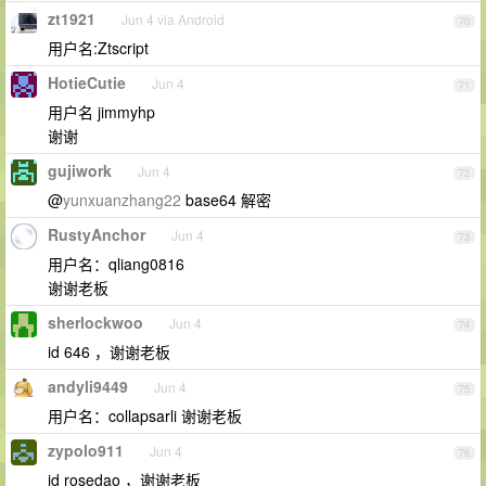
zt1921
Jun 4 via Android
70
用户名:Ztscript
HotieCutie
Jun 4
71
用户名 jimmyhp
谢谢
gujiwork
Jun 4
72
@
yunxuanzhang22
base64 解密
RustyAnchor
Jun 4
73
用户名：qliang0816
谢谢老板
sherlockwoo
Jun 4
74
id 646 ，谢谢老板
andyli9449
Jun 4
75
用户名：collapsarli 谢谢老板
zypolo911
Jun 4
76
id rosedao ，谢谢老板