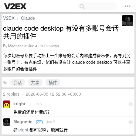
V2EX
Claude
›
claude code desktop 有没有多账号会话
共用的插件
By
Magnetic
at Jun 4 · 1009 views
每次切账号都要手动把上一个账号的会话内容建成备忘录，再导到另
一账号上，有点麻烦，佬们有没有让 claude code desktop 可以共享
多账户的会话插件
会话
共享
插件
2 replies
•
2026-06-05 12:52:36 +08:00
kright
Jun 5
1
免费的还是付费的？
Magnetic
Jun 5
OP
2
@
kright
都可以啊，能用就行