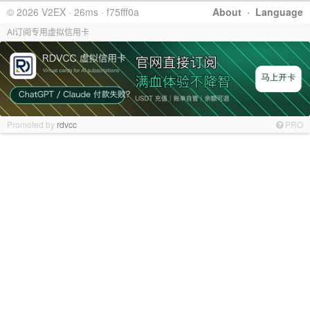
© 2026 V2EX · 26ms · f75fff0a
About
·
Language
AI订阅专用虚拟信用卡
Promoted by
rdvcc
PRO