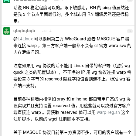
话说 RN 稳定程度可以的。眼下敏感期，RN 的 ping 值居然还
是我 3 个节点里面最低的，多个城市用 RN 翻墙居然还是很稳
定。
qbqbqbqb
Jun 4
14
@
L4Linux
可以换用第三方 WireGuard 或者 MASQUE 客户端
来连接 warp ，第三方客户端一般都不会有 cf 官方 warp-svc 的
内存泄露问题。
注意如果用 wg 协议的话不能用 Linux 自带的客户端（包括 wg-
quick 之类的配置脚本），不干净的 IP 用 wg 协议连接 warp 需
要设置 3 字节的 reserved 隐藏字段值否则连不上，标准 wg 客
户端不支持。
目前各种翻墙内核例如 xray 和 mihomo 都自带用户态的 wg 协
议实现并且支持设置 reserved 值，用这些就可以绕过官方客户
端直接连 warp 。要获取 reserved 值可以用
warp-reg.sh
这个
注册脚本，以前的 wgcf 注册脚本不支持。
关于 MASQUE 协议目前第三方资源不多，可用的客户端有一个