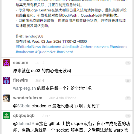
eastern
Jun 4
25
原来就在 dc03 的内心毫无波澜
firewire
Jun 4
26
warp-reg.sh
的脚本是哪一个？给个地址吧
wonderfulcxm
Jun 4 via iPhone
27
@
66beta
cloudcone 最近也要换 ip 啊，烦死了
qbqbqbqb
Jun 4
28
@
defunct9
直接在 github 上搜 usque 就行，自带生成配置的功
能，启动之后就是一个 socks5 服务器，之后用法就和 warp 官