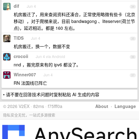
dif
Jun 4
34
机房搬迁了，用来查阅资料还凑合，正常使用略微有些卡（北京
移动），对于爬梯来说，目前 bandwagong 、liteserver(荷兰节
点)，延迟相近。都是 160 左右。
TIDS
Jun 4
35
机房搬迁，换一个，数据不变
crocoii
Jun 4 via Android
36
nnd ，搬完原来有的 ipv6 都没了。
Winner007
Jun 4
37
RN 法国线已阵亡
• 请不要在回答技术问题时复制粘贴 AI 生成的内容
© 2026 V2EX · 82ms · f75fff0a
About
·
Language
隐私安全无忧，一站式多源搜索