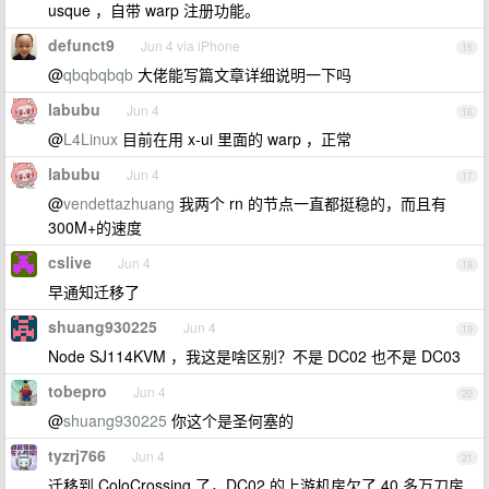
usque ，自带 warp 注册功能。
defunct9
Jun 4 via iPhone
15
@
qbqbqbqb
大佬能写篇文章详细说明一下吗
labubu
Jun 4
16
@
L4Linux
目前在用 x-ui 里面的 warp ，正常
labubu
Jun 4
17
@
vendettazhuang
我两个 rn 的节点一直都挺稳的，而且有
300M+的速度
cslive
Jun 4
18
早通知迁移了
shuang930225
Jun 4
19
Node SJ114KVM ，我这是啥区别？不是 DC02 也不是 DC03
tobepro
Jun 4
20
@
shuang930225
你这个是圣何塞的
tyzrj766
Jun 4
21
迁移到 ColoCrossing 了，DC02 的上游机房欠了 40 多万刀房