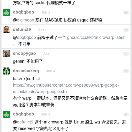
方客户端的 socks 代理模式一样了
qbqbqbqb
Jun 4
29
@
digimoon
现在 MASQUE 协议的 usque 还挺稳
defunct9
Jun 4
30
@
qbqbqbqb
前阵子试了一个
ghcr.io/ccbkkb/microwarp:latest
， 不好用
snoopygao
Jun 4
31
gemini 不能用了
dreambakerq
Jun 4
32
bash <(curl -sL
https://raw.githubusercontent.com/vps8899/warp-google-
unlock/main/warp-google.sh
)
有个 warp 一键脚本，但是又是不知道为什么会断联，然后需要
再用这个脚本卸载重装
qbqbqbqb
Jun 4
33
@
defunct9
这个 microwarp 就是 Linux 原生 wg 协议套壳，需
要 reserved 字段的地区用不了