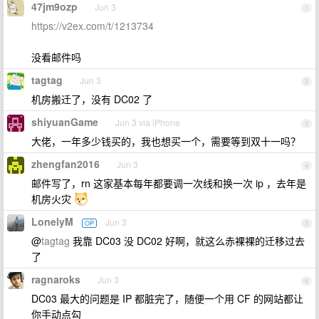
47jm9ozp
Jun 3
1
https://v2ex.com/t/1213734
没看邮件吗
tagtag
Jun 3
2
机房搬迁了，没有 DC02 了
shiyuanGame
Jun 3 via iPhone
3
大佬，一年多少钱买的，我也想买一个，需要等到双十一吗？
zhengfan2016
Jun 3
4
邮件写了，rn 这家基本每年都要调一次线和换一次 ip ，去年是
机房火灾
LonelyM
Jun 3
OP
5
@
tagtag
我靠 DC03 没 DC02 好啊，就这么赤裸裸的迁移过去
了
ragnaroks
Jun 3
6
DC03 最大的问题是 IP 都脏完了，随便一个用 CF 的网站都让
你手动点勾