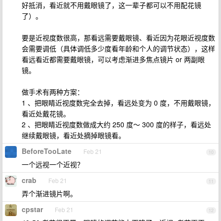
好抵消，看近就不用戴眼镜了，这一辈子都可以不用配花镜
了）。
要是近视度数很高，那看远需要戴眼镜、看近因为花眼近视度数
会需要调低（具体调低多少度看年龄和个人的调节状态），这样
看远看近都需要戴眼镜，可以考虑渐进多焦点镜片 or 两副眼
镜。
做手术有两种方案：
1 、把眼睛近视度数完全去掉，看远处变为 0 度，不用戴眼镜，
看近处戴花镜。
2 、把眼睛近视度数做成大约 250 度～ 300 度的样子，看远处
继续戴眼镜，看近处摘掉眼镜看。
BeforeTooLate
Feb 21
10
一个远视一个近视？
crab
Feb 21
11
弄个渐进镜片啊。
cpstar
Feb 21
12