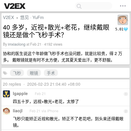
V2EX
悠见 · YuFm
›
40 多岁，近视+散光+老花，继续戴眼
5.01
镜还是做个飞秒手术？
By
imxiaolong
at Feb 21 · 4192 views
协和的医生说这个年龄做飞秒手术也没问题，就是比较贵，得 2 万
多。 戴眼镜就是有时不太方便，尤其夏天爱出汗，更不舒服。
飞秒
眼镜
手术
20 replies
•
2026-02-23 21:04:40 +08:00
lgapple
Feb 21
1
四五十岁，远视+散光+老花，太惨了
liaojl
Feb 21 via iPhone
2
飞秒只能矫正近视和散光，矫正不了老花吧，到头来还得戴眼
镜。