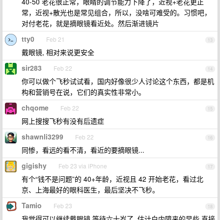
40-50 老花很正常，眼睛的调节能力下降了，近视+老花更正
常，近视+散光也是常见组合，所以，没啥可难受的。习惯吧，
对付老花，就是摘眼镜看近处。然后渐进镜片
tty0
Feb 21
13
戴眼镜, 相对来说更安全
sir283
Feb 22
14
你可以做个飞秒试试看，国内好像很少人讨论这个东西，都是机
构和营销号在说，它们的真实性非常小。
chqome
Feb 22
15
网上搜搜飞秒有没有后遗症
shawnli3299
Feb 22
16
同惨，看远的看不清，看近的要摘眼镜...
gigishy
Feb 23 via iPhone
17
有个“钱不是问题”的 40+年龄，近视且 42 开始老花，看过北
京、上海最好的眼科医生，最后坚决不飞秒。
Tamio
Feb 23
18
我觉得可以继续戴眼镜,等待六十岁了, 估计白内障来的早些,直接