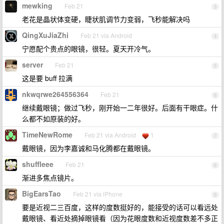
mewking
Feb 21
3
老花是晶状体变硬，睫状肌调节力变弱，飞秒能解决吗
QingXuJiaZhi
Feb 21 via Android
4
宁愿配个贵点的眼镜，很轻。夏天开冷气。
server
Feb 21
5
这是要 buff 拉满
nkwqrwe264556364
Feb 21
6
继续戴眼镜；做过飞秒，刚开始一二年很好。后面有干眼症。什
么都不如原装的好。
TimeNewRome
Feb 21 via Android
1
7
戴眼镜，因为李嘉诚和马化腾都在戴眼镜。
shuffleee
Feb 21
8
渐进多焦点镜片。
BigEarsTao
Feb 21 via iPhone
9
要是近视二三百度，这样的度数挺好的，能接受的话可以看远处
戴眼镜、看近处摘掉眼镜看（因为花眼度数和近视度数差不多正