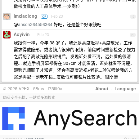
做带度数的人工晶体手术,一步到位
imxiaolong
Feb 23
OP
19
@
anson264556364
好吧，还是整个好眼镜吧
Aoyivin
Feb 23
20
我跟你一样，今年 38 岁了，我还是高度近视+高度散光，工作
需求得戴隐形，或者镜片很薄的眼镜，前段时间重新检查了视力
之后配了高散光隐形眼镜后，发现近处看不清，远处看的很清
楚... 就连手机屏幕都得在 30+cm 才能看清，近处就看不清楚，
跟验光师聊了才知道，还会有高度近视+老花...验光师给我的方
案是再配一副老花镜...度数低可能镜片比较薄... 很崩溃
© 2026 V2EX · 58ms · f75fff0a
About
·
Language
隐私安全无忧，一站式多源搜索
Promoted by
AnySearch
PRO