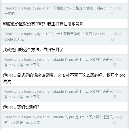
Replied to a topic by jackqian
印度区 grok 价格这么低呢，刚买了
7 月 25
›
日
一年的
印度低价区就没有了吗？我正打算注册账号呢
Replied to a topic by liyafe1997
一个获得干净的 IP 来连 Claude
7 月 22
›
日
Code 的方法
我就是用的这个方法，依旧被封了
Replied to a topic by yujianfei
claude 的 pro 是 1m 上下文吗？还是只
7 月 21
›
日
有 max 才是 1m 上下文
@
ricaL
显式是的话应该是哦，这 a 社不至于这么恶心吧，我开个 pro
试试
Replied to a topic by yujianfei
claude 的 pro 是 1m 上下文吗？还是只
7 月 21
›
日
有 max 才是 1m 上下文
@
ricaL
哥们实测吗？
Replied to a topic by yujianfei
claude 的 pro 是 1m 上下文吗？还是只
7 月 21
›
日
有 max 才是 1m 上下文