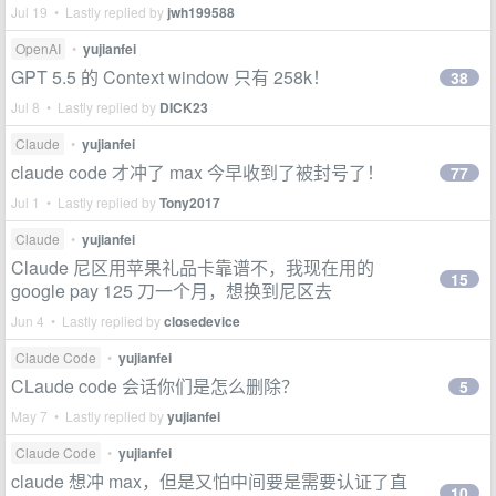
Jul 19 • Lastly replied by
jwh199588
OpenAI
•
yujianfei
GPT 5.5 的 Context window 只有 258k！
38
Jul 8 • Lastly replied by
DICK23
Claude
•
yujianfei
claude code 才冲了 max 今早收到了被封号了！
77
Jul 1 • Lastly replied by
Tony2017
Claude
•
yujianfei
Claude 尼区用苹果礼品卡靠谱不，我现在用的
15
google pay 125 刀一个月，想换到尼区去
Jun 4 • Lastly replied by
closedevice
Claude Code
•
yujianfei
CLaude code 会话你们是怎么删除？
5
May 7 • Lastly replied by
yujianfei
Claude Code
•
yujianfei
claude 想冲 max，但是又怕中间要是需要认证了直
10