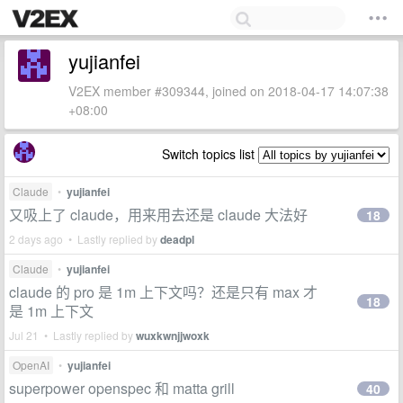
yujianfei
V2EX member #309344, joined on 2018-04-17 14:07:38
+08:00
Switch topics list
Claude
•
yujianfei
又吸上了 claude，用来用去还是 claude 大法好
18
2 days ago • Lastly replied by
deadpl
Claude
•
yujianfei
claude 的 pro 是 1m 上下文吗？还是只有 max 才
18
是 1m 上下文
Jul 21 • Lastly replied by
wuxkwnjjwoxk
OpenAI
•
yujianfei
superpower openspec 和 matta grill
40