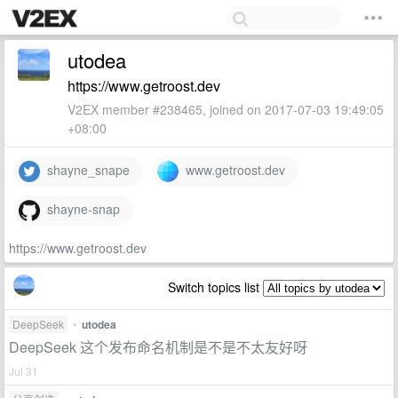
utodea
https://www.getroost.dev
V2EX member #238465, joined on 2017-07-03 19:49:05
+08:00
shayne_snape
www.getroost.dev
shayne-snap
https://www.getroost.dev
Switch topics list
DeepSeek
•
utodea
DeepSeek 这个发布命名机制是不是不太友好呀
Jul 31