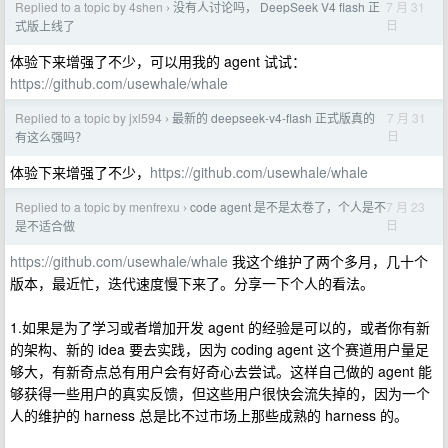
Replied to a topic by 4shen
没有人讨论吗， DeepSeek V4 flash 正
7 月 31
›
日
式版上线了
体验下来增强了不少，可以用我的 agent 试试：
https://github.com/usewhale/whale
Replied to a topic by jxl594
最新的 deepseek-v4-flash 正式版真的
7 月 31
›
日
有这么强吗？
体验下来增强了不少，
https://github.com/usewhale/whale
Replied to a topic by menfrexu
code agent 是不是太卷了，个人是不
7 月 23
›
日
是不适合做
https://github.com/usewhale/whale
我这个维护了两个多月，几十个
版本，最近忙，迭代速度慢下来了。分享一下个人的看法。
1.如果是为了学习或者增加开发 agent 的经验是可以的，或者你有新
的架构、新的 idea 要去实践，因为 coding agent 这个赛道用户量足
够大，有新奇点总有用户会有好奇心去尝试。这样自己做的 agent 能
够获得一些用户的真实反馈，但这些用户很快会流失掉的，因为一个
人的维护的 harness 总是比不过市场上那些成熟的 harness 的。