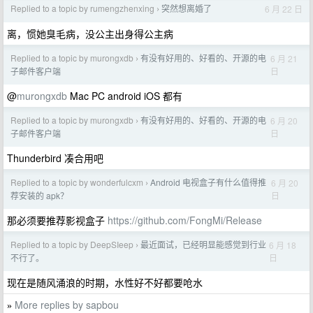
Replied to a topic by rumengzhenxing
突然想离婚了
6 月 22 日
›
离，惯她臭毛病，没公主出身得公主病
Replied to a topic by murongxdb
有没有好用的、好看的、开源的电
6 月 21
›
日
子邮件客户端
@
murongxdb
Mac PC android iOS 都有
Replied to a topic by murongxdb
有没有好用的、好看的、开源的电
6 月 20
›
日
子邮件客户端
Thunderbird 凑合用吧
Replied to a topic by wonderfulcxm
Android 电视盒子有什么值得推
6 月 20
›
日
荐安装的 apk？
那必须要推荐影视盒子
https://github.com/FongMi/Release
Replied to a topic by DeepSIeep
最近面试，已经明显能感觉到行业
6 月 18
›
日
不行了。
现在是随风涌浪的时期，水性好不好都要呛水
More replies by sapbou
»