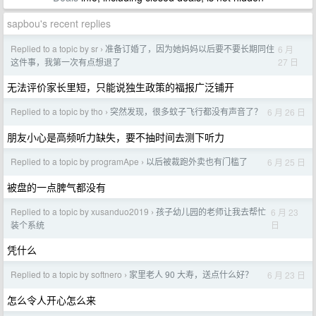
sapbou's recent replies
Replied to a topic by sr
准备订婚了，因为她妈妈以后要不要长期同住
6 月
›
27 日
这件事，我第一次有点想退了
无法评价家长里短，只能说独生政策的福报广泛铺开
Replied to a topic by tho
突然发现，很多蚊子飞行都没有声音了？
6 月 26 日
›
朋友小心是高频听力缺失，要不抽时间去测下听力
Replied to a topic by programApe
以后被裁跑外卖也有门槛了
6 月 25 日
›
被盘的一点脾气都没有
Replied to a topic by xusanduo2019
孩子幼儿园的老师让我去帮忙
6 月 23
›
日
装个系统
凭什么
Replied to a topic by softnero
家里老人 90 大寿，送点什么好？
6 月 23 日
›
怎么令人开心怎么来