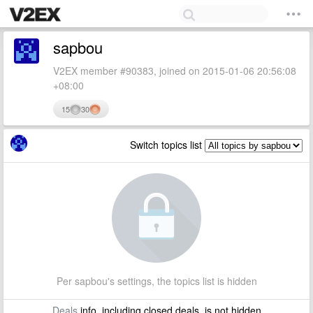
sapbou
V2EX member #90383, joined on 2015-01-06 20:56:08
+08:00
15
30
Switch topics list
Per sapbou's settings, the topics list is hidden
Deals
info, including closed deals, is not hidden