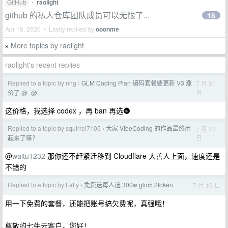
GitHub
•
raolight
github 的私人仓库团队成员可以无限了...
18
Apr 15, 2020 • Lastly replied by
ooonme
More topics by raolight
»
raolight's recent replies
Replied to a topic by nng
GLM Coding Plan 编码套餐要更新 V3 涨
7 月 31
›
日
价了 @_@
这价格，我选择 codex ，再 ban 再选🌚
Replied to a topic by squirrel7105
大家 VibeCoding 的作品最终用
7 月 23
›
日
起来了嘛？
@
waitu1232
那你还不赶紧迁移到 Cloudflare 大善人上面，速度还是
不错的
Replied to a topic by LaLy
免费送每人送 300w glm5.2token
7 月 10 日
›
用一下免费的套餐，还能把账号搞欠费呢，真强哦！
尊敬的七牛云客户，您好！