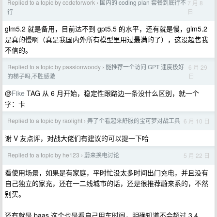
Replied to a topic by codeforwork
国内的 coding plan 套餐到底行不
7 月 8
›
日
行
glm5.2 就是备用，目前达不到 gpt5.5 的水平，还有就是慢，glm5.2
是真的慢啊（真是我国内外所有模型里用过最满的了），这没超售我
不信的。
Replied to a topic by passionwoody
能推荐一个访问 GPT 速度极好
6 月 29
›
日
的梯子吗,不胜感激
@
Fike
TAG 从 6 月开始，稳定性跟路边一条没什么区别，就一个
字：卡
Replied to a topic by raolight
弄了个看起来舒服的宝可梦对战工具
6 月 10 日
›
谢 V 友点评，对战大佬们有建议的可以提一下哈
Replied to a topic by he123
蔚来换电讨论
5 月 22 日
›
看使用场景，如果是有家庭，平时忙没太多时间出门充电，并且没有
自己独立的家充，还在一二线城市的话，还是很推荐蔚来系的，不然
别买。
还有就是 baas 这个也是看自己用车时间，明确知道不会超过 3,4