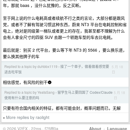
年，那就 baas ，没什么犹豫的，反之买断。
至于网上说的什么电耗高或者续航不行之类的言论，大部分都是跟风
党，或者不了解有驾驶习惯这种东西，蔚来 NT3 平台在电耗控制和省
电上，绝对是同级第一梯队或者更上的存在，我甚至都不理解为什么
会有人拿全尺寸的四驱 SUV 去跟一个轿跑车型的车去比电耗。
最后就是：别买 2 代平台，要么等下年 NT3 的 5566 ，要么换乐道，
要么换其他牌子的车
Replied to a topic by duhbbx1119
接了一个单子，做着做着感觉要
5 月 18
›
日
进去吃牢饭
相信感觉，有风险的别干🌚
Replied to a topic by YeatsSang
留学生马上要回国了 Codex/Claude
5 月 18
›
日
使用有什么要注意的吗
只要有符合国内相关的特征，都有可能会封，概率问题而已，无解
More replies by raolight
»
© 2026 V2EX · 22ms · f75fff0a
About
·
Language