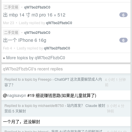
二手交易
•
qW7bo2FbzbC0
出 mbp 14 寸 m3 pro 16 + 512
6
Mar 23 • Lastly replied by
qW7bo2FbzbC0
二手交易
•
qW7bo2FbzbC0
出一个 iPhone 6 16g
6
Feb 4 • Lastly replied by
qW7bo2FbzbC0
More topics by qW7bo2FbzbC0
»
qW7bo2FbzbC0's recent replies
Replied to a topic by Freeego
ChatGPT 这次真要解禁成人内
4 小时 1 分钟
›
前
容了？
@
nagisavpn
#19 细说赚钱思路(如果是儿童就算了)
Replied to a topic by michaeldef8750
站内首发？ Claude 被封
9 小时 4 分
›
钟前
禁后 5 天解封
一个月了，还没解封
Replied to a topic by bbroot
我用 AI 给女朋友做了个抑郁测试，
9 小时 51 分