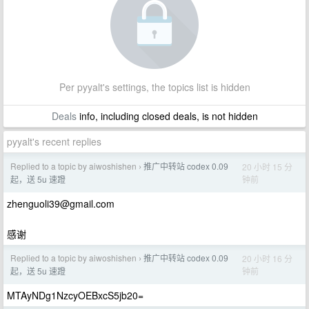
Per pyyalt's settings, the topics list is hidden
Deals
info, including closed deals, is not hidden
pyyalt's recent replies
Replied to a topic by aiwoshishen
推广中转站 codex 0.09
20 小时 15 分
›
钟前
起，送 5u 速蹬
zhenguoli39@gmail.com
感谢
Replied to a topic by aiwoshishen
推广中转站 codex 0.09
20 小时 16 分
›
钟前
起，送 5u 速蹬
MTAyNDg1NzcyOEBxcS5jb20=