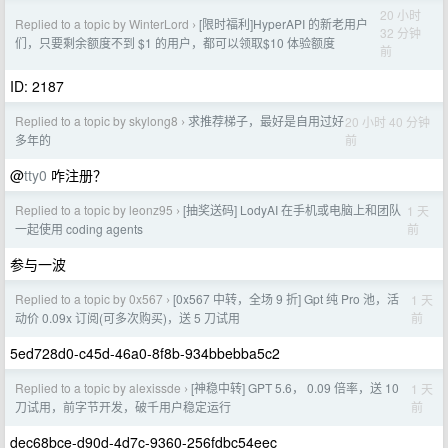
20 小时
Replied to a topic by WinterLord
[限时福利]HyperAPI 的新老用户
›
32 分钟
们，只要剩余额度不到 $1 的用户，都可以领取$10 体验额度
前
ID: 2187
Replied to a topic by skylong8
求推荐梯子，最好是自用过好
20 小时 40 分钟
›
前
多年的
@
tty0
咋注册？
Replied to a topic by leonz95
[抽奖送码] LodyAI 在手机或电脑上和团队
1 天
›
前
一起使用 coding agents
参与一波
Replied to a topic by 0x567
[0x567 中转，全场 9 折] Gpt 纯 Pro 池，活
1 天
›
前
动价 0.09x 订阅(可多次购买)，送 5 刀试用
5ed728d0-c45d-46a0-8f8b-934bbebba5c2
Replied to a topic by alexissde
[神稳中转] GPT 5.6， 0.09 倍率，送 10
1 天
›
前
刀试用，前字节开发，破千用户稳定运行
dec68bce-d90d-4d7c-9360-256fdbc54eec