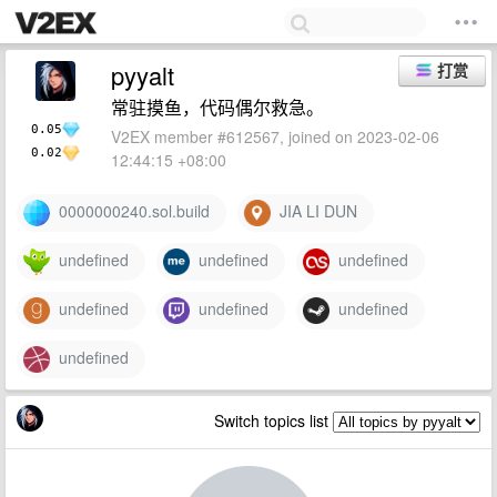
pyyalt
打赏
常驻摸鱼，代码偶尔救急。
0.05
V2EX member #612567, joined on 2023-02-06
0.02
12:44:15 +08:00
0000000240.sol.build
JIA LI DUN
undefined
undefined
undefined
undefined
undefined
undefined
undefined
Switch topics list