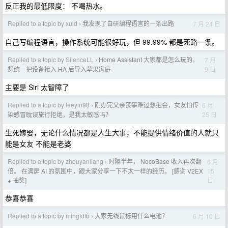
反正我的最低限度： 不喝热水。
Replied to a topic by xuld
我发现了自研编程语言的一条出路
7 月 24 日
›
自己写编程语言，操作系统可能很好玩，但 99.99% 都是死路一条。
Replied to a topic by SilenceLL
Home Assistant 大家都是怎么玩的，
7 月
›
9 日
想统一把设备接入 HA 后导入苹果家庭
主要是 Siri 太智障了
Replied to a topic by leeyin98
刚办完父亲丧事难过想抱会，女友怕传
6 月
›
25 日
染感冒耽误旅行拒绝，是我太敏感吗？
生死嫁娶，无论什么情况都是人生大事，不能提供情绪价值的人就只
能是女友 不能是老婆
Replied to a topic by zhouyanliang
时隔半年， NocoBase 收入再次翻
6 月
›
15
倍。 在满屏 AI 的氛围中，跟大家分享一下不太一样的经历。 [感谢 V2EX
日
+ 抽奖]
恭喜恭喜
Replied to a topic by mingtdlb
大家无线鼠标用什么电池？
6 月 10 日
›