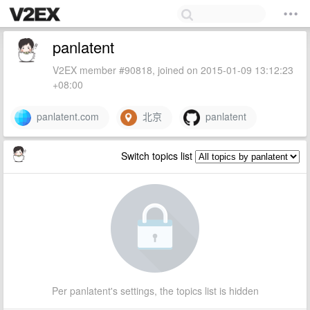
panlatent
V2EX member #90818, joined on 2015-01-09 13:12:23
+08:00
panlatent.com
北京
panlatent
Switch topics list
Per panlatent's settings, the topics list is hidden