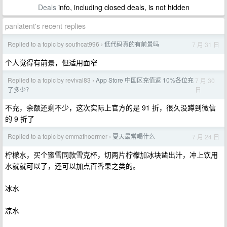
Deals
info, including closed deals, is not hidden
panlatent's recent replies
Replied to a topic by southcat996
低代码真的有前景吗
7 月 31 日
›
个人觉得有前景，但适用面窄
Replied to a topic by revival83
App Store 中国区充值返 10%各位充
7 月 30
›
日
了多少？
不充，余额还剩不少，这次实际上官方的是 91 折，很久没蹲到微信
的 9 折了
Replied to a topic by emmathoermer
夏天最常喝什么
7 月 24 日
›
柠檬水，买个蜜雪同款雪克杯，切两片柠檬加冰块凿出汁，冲上饮用
水就就可以了，还可以加点百香果之类的。
冰水
凉水