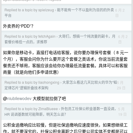
Replied to a topic by spielzeug
能不能有一个不以盈利为目的的外卖
6 月 2
›
日
平台
外卖界的“PDD”？
Replied to a topic by fetchAgain
大哥们，想搞一个纯流量的副卡，月
6 月 2
›
日
套餐价格低一点的，求推荐
如果你是移动卡，直接打电话给客服，说你要办理保号套餐（ 8 元一
个月），客服会问你为什么要开这个套餐之类话术，你说当前流量套
餐贵还不够用，客服应该会给你办理最低流量套餐。具体可以和客服
商量（就是向他们多申请优惠）
Replied to a topic by liaohongxing
大家怎么看这几天比较火的华为“韬
5 月
›
29 日
定律芯片”逻辑折叠技术架构
@
niubilewodev
大模型就拉倒了吧
Replied to a topic by ZimaBlueee
外包员工社保公积金基数一直没调，
5 月
›
19 日
HR 说调基数就可能降薪，明天怎么谈？
公积金追缴响应比较慢，但是社保追缴响应速度很快，如果想继续工
作，就不要深究的，社保公积金离职之后只要公司实体不变都是可以