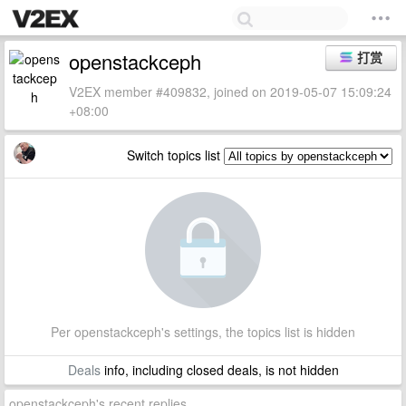
openstackceph
打赏
V2EX member #409832, joined on 2019-05-07 15:09:24
+08:00
Switch topics list
Per openstackceph's settings, the topics list is hidden
Deals
info, including closed deals, is not hidden
openstackceph's recent replies