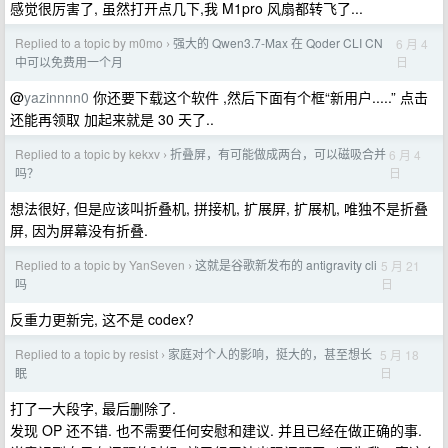
感觉很厉害了, 虽然打开点几下,我 M1pro 风扇都转飞了...
Replied to a topic by m0mo
强大的 Qwen3.7-Max 在 Qoder CLI CN
6 月 4
›
日
中可以免费用一个月
@
yazinnnn0
你还要下载这个软件 ,然后下面有个框“新用户.....” 点击
还能再领取 加起来就是 30 天了..
Replied to a topic by kekxv
折叠屏，有可能做成两台，可以磁吸合并
6 月 4
›
日
吗？
想法很好, 但是应该叫折叠机, 拼接机, 扩展屏, 扩展机, 唯独不是折叠
屏, 因为屏幕没有折叠.
Replied to a topic by YanSeven
这就是谷歌新发布的 antigravity cli
5 月 21
›
日
吗
反重力更新完, 这不是 codex?
Replied to a topic by resist
家庭对个人的影响，挺大的，甚至想长
5 月 18
›
日
眠
打了一大段字, 最后删除了.
发现 OP 还不错. 也不需要任何安慰和建议. 并且已经在做正确的事.