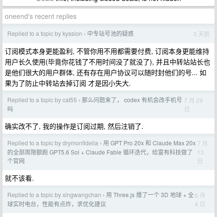
oneend's recent replies
Replied to a topic by kyssion
中专站号池的疑惑
3 天前
›
订阅模式本身更能盈利, 不管你用不用都需要付费, 订阅本身更能维持
用户长久使用(毕竟你花钱了不用时间没了就没了), 并且中转站站长也
是他们很大的用户群体, 还有存在用户协议可以随时封他们的号... 如
果为了防止中转站去掉订阅 才是因小失大.
Replied to a topic by cat55
那么问题来了， codex 有机会改手机号
7 月 29
›
日
吗
确实改不了, 我的操作是订阅过期, 然后注销了.
Replied to a topic by drymonfidelia
用 GPT Pro 20x 和 Claude Max 20x
7 月
›
13
的全部周限额跑 GPT5.6 Sol + Claude Fable 循环迭代，给富有科技做了
日
个官网
就不该看.
Replied to a topic by xingwangchan
用 Three.js 撸了一个 3D 地球 + 全
6 月
›
4 日
球实时电台，性能有点炸，求优化建议