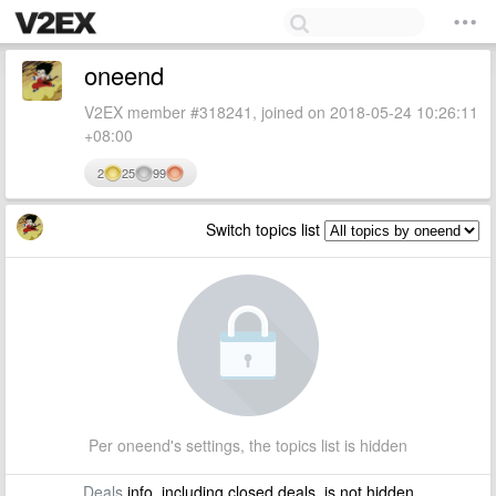
oneend
V2EX member #318241, joined on 2018-05-24 10:26:11
+08:00
2
25
99
Switch topics list
Per oneend's settings, the topics list is hidden
Deals
info, including closed deals, is not hidden