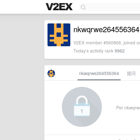
nkwqrwe264556364
V2EX member #560868, joined on
Today's activity rank
9962
nkwqrwe264556364
提问
Per nkwqrwe