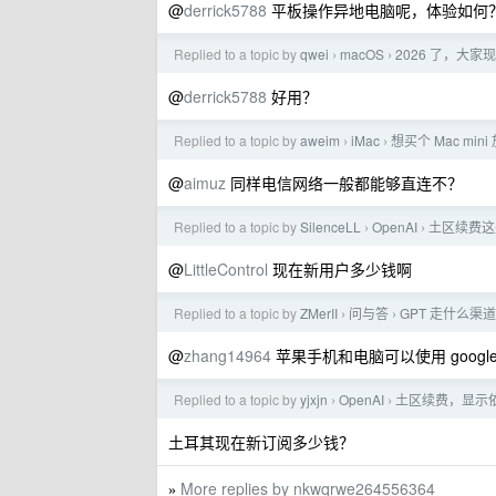
@
derrick5788
平板操作异地电脑呢，体验如何
Replied to a topic by
qwei
macOS
2026 了，大家
›
›
@
derrick5788
好用？
Replied to a topic by
aweim
iMac
想买个 Mac mi
›
›
@
aimuz
同样电信网络一般都能够直连不？
Replied to a topic by
SilenceLL
OpenAI
土区续费这是
›
›
@
LittleControl
现在新用户多少钱啊
Replied to a topic by
ZMerII
问与答
GPT 走什么渠
›
›
@
zhang14964
苹果手机和电脑可以使用 googl
Replied to a topic by
yjxjn
OpenAI
土区续费，显示依旧
›
›
土耳其现在新订阅多少钱？
More replies by nkwqrwe264556364
»