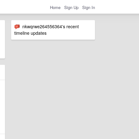
Home
Sign Up
Sign In
nkwqrwe264556364's recent
timeline updates