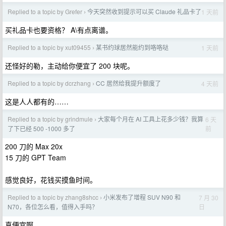
Replied to a topic by Grefer
今天突然收到提示可以买 Claude 礼品卡了
1 天前
›
买礼品卡也要资格？ A\有点离谱。
Replied to a topic by xut09455
某书约球居然能约到咯咯哒
1 天前
›
还怪好的勒，主动给你便宜了 200 块呢。
Replied to a topic by dcrzhang
CC 居然给我提升额度了
4 天前
›
这是人人都有的……
Replied to a topic by grindmule
大家每个月在 AI 工具上花多少钱？我算
6 天
›
前
了下已经 500 -1000 多了
200 刀的 Max 20x
15 刀的 GPT Team
感觉良好，花钱买摸鱼时间。
Replied to a topic by zhang8shcc
小米发布了增程 SUV N90 和
7 月 30
›
日
N70，各位怎么看，值得入手吗？
真便宜啊。