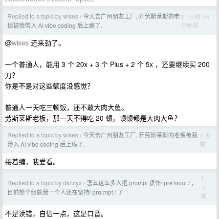
Replied to a topic by wises
今天去广州朋友工厂, 开劳斯莱斯的老
11 小时 55
›
分钟前
板被我带入 AI vibe coding 后上瘾了.
@
wises
还来劲了。
一个普通人，能用 3 个 20x + 3 个 Plus + 2 个 5x ，还要继续买 200
刀？
你是不是对这些额度没感觉？
普通人一天吃三顿饭，还不敢大肉大鱼。
劳斯莱斯老板，那一天不得吃 20 顿，顿顿都是大肉大鱼？
Replied to a topic by wises
今天去广州朋友工厂, 开劳斯莱斯的老板被我
1 天
›
前
带入 AI vibe coding 后上瘾了.
接着编，我爱看。
1
Replied to a topic by dkhcyx
怎么这么多人把 prompt 读作/ prəˈmoʊt / ，
›
天
目前整个组就我一个人还在坚持/ prɑːmpt / 了
前
不是读错，自信一点，这是口音。