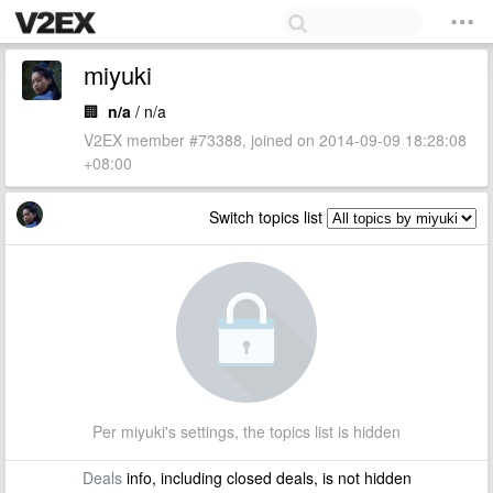
miyuki
🏢
n/a
/ n/a
V2EX member #73388, joined on 2014-09-09 18:28:08
+08:00
Switch topics list
Per miyuki's settings, the topics list is hidden
Deals
info, including closed deals, is not hidden