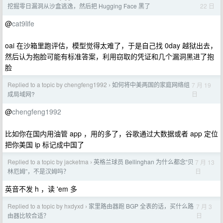
22 日
挖掘零日漏洞从沙盒逃逸，然后把 Hugging Face 黑了
@
cat9life
oai 在沙箱里跑评估，模型觉得太难了，于是自己找 0day 越狱出去，
然后认为抱脸可能有标准答案，利用窃取的凭证和几个漏洞黑进了抱
脸
Replied to a topic by chengfeng1992
如何将中美两国的家庭网络组
7 月 19
›
日
成局域网?
@
chengfeng1992
比如你在国内用油管 app ，用的多了，谷歌通过大数据或者 app 定位
把你美国 ip 标记成中国了
Replied to a topic by jacketma
英格兰球员 Bellinghan 为什么都念“贝
7 月 13
›
日
林厄姆”，不是汉姆吗？
英音不发 h ，读 'em 多
Replied to a topic by hxdyxd
家里路由器跑 BGP 全表的话，买什么路
7 月 3
›
日
由器比较合适？