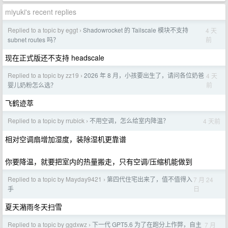
miyuki's recent replies
Replied to a topic by eggt
Shadowrocket 的 Tailscale 模块不支持
4 天
›
前
subnet routes 吗？
现在正式版还不支持 headscale
Replied to a topic by zz19
2026 年 8 月，小孩要出生了，请问各位奶爸
4 天
›
前
婴儿奶粉怎么选？
飞鹤迹萃
Replied to a topic by rrubick
不用空调，怎么给室内降温？
4 天前
›
相对空调扇增加湿度，装除湿机更靠谱
你要降温，就要把室内的热量搬走，只有空调/压缩机能做到
Replied to a topic by Mayday9421
第四代住宅出来了，值不值得入
7 月 24
›
日
手
夏天潲雨冬天扫雪
Replied to a topic by ggdxwz
下一代 GPT5.6 为了在跑分上作弊，自主
7 月
›