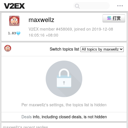
maxwellz
打赏
V2EX member #458069, joined on 2019-12-08
1.03
16:05:16 +08:00
Switch topics list
Per maxwellz's settings, the topics list is hidden
Deals
info, including closed deals, is not hidden
maxwellz's recent replies