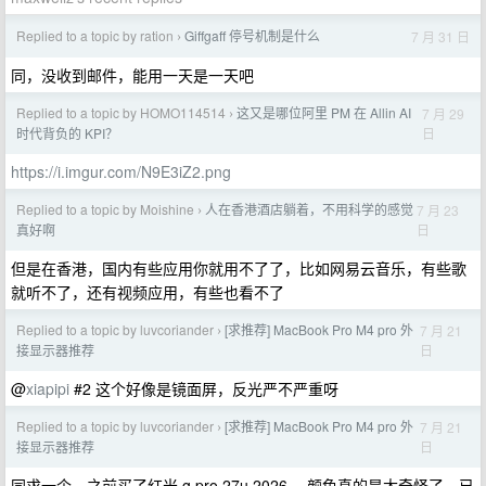
Replied to a topic by ration
Giffgaff 停号机制是什么
7 月 31 日
›
同，没收到邮件，能用一天是一天吧
Replied to a topic by HOMO114514
这又是哪位阿里 PM 在 Allin AI
7 月 29
›
日
时代背负的 KPI？
https://i.imgur.com/N9E3iZ2.png
Replied to a topic by Moishine
人在香港酒店躺着，不用科学的感觉
7 月 23
›
日
真好啊
但是在香港，国内有些应用你就用不了了，比如网易云音乐，有些歌
就听不了，还有视频应用，有些也看不了
Replied to a topic by luvcoriander
[求推荐] MacBook Pro M4 pro 外
7 月 21
›
日
接显示器推荐
@
xiapipi
#2 这个好像是镜面屏，反光严不严重呀
Replied to a topic by luvcoriander
[求推荐] MacBook Pro M4 pro 外
7 月 21
›
日
接显示器推荐
同求一个，之前买了红米 g pro 27u 2026 ，颜色真的是太奇怪了，已