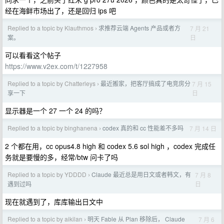
经在海鲜市场出了，还是回归 ips 吧
Replied to a topic by Klauthmos
求推荐云端 Agents 产品或者方
7 月 21
›
日
案。
可以看看这个帖子
https://www.v2ex.com/t/1227958
Replied to a topic by Chatterleys
最近搬家，把客厅搞成了电竞房分
7 月 15
›
日
享一下
显示器是一个 27 一个 24 的吗？
Replied to a topic by binghanena
codex 真的和 cc 性能差不多吗
7 月 14 日
›
2 个都在用，cc opus4.8 high 和 codex 5.6 sol high ，codex 完成任
务就是要慢的多，经常/btw 问卡了吗
Replied to a topic by YDDDD
Claude 最近总是用日文或者韩文，有
7 月 8
›
日
遇到过吗
现在就遇到了，库库输出日文中
Replied to a topic by aikilan
明天 Fable 从 Plan 移除后， Claude
7 月 6
›