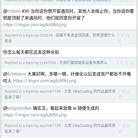
›
@
rrubick
#30 当你说你想开窗通风时，其他人会阻止你，当你说你要
把屋顶掀了来通风时，他们就同意你开窗了
https://i.imgur.com/agAJ0Rd.png
Replied to a topic by 052678
如果不考虑金钱因素，你希望做什么
7 月 23
›
日
职业
你怎么每天都在这发这种水贴
Replied to a topic by zy445566
兄弟们面部锻炼设备有推荐么
7 月 22 日
›
@
Endeavor
大果好啊，多嚼一嚼，纤维化以后变成丧尸都张不开嘴
咬人
https://i.imgur.com/agAJ0Rd.png
Replied to a topic by squirrel7105
大家 VibeCoding 的作品最终用
7 月 22
›
日
起来了嘛？
@
programApe
确实丑，看起来就像 ai 随便生成的
https://i.imgur.com/agAJ0Rd.png
Replied to a topic by squirrel7105
大家 VibeCoding 的作品最终用
7 月 22
›
日
起来了嘛？