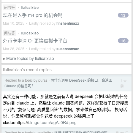
问与答
•
liulicaixiao
现在是入手 m4 pro 的机会吗
13
Mar 10, 2025 • Lastly replied by
hhshenhuaxx
问与答
•
liulicaixiao
外币卡申请 Or 更换虚拟卡平台
16
Mar 28, 2025 • Lastly replied by
susansansan
More topics by liulicaixiao
»
liulicaixiao's recent replies
Replied to a topic by puras
为什么调用 DeepSeek 的接口，会返回
1 天
›
前
Claude 的信息呢？
其实还有一种可能，那就是之前有人说 deepseek 会把比较难的任务
定向到 claude 上，然后让 claude 回答问题，这样就获得了日常搜集
不到的 “复杂问题+高质量回答”的数据，拿来做自己的训练。 换句话
说，你梁叔叔贴钱让你花着 deepseek 的钱用上了
claduehttps://
i.imgur.com/agAJ0Rd.png
Replied to a topic by majiajia
详细记录下我新鲜出炉的维权经历
7 月 23 日