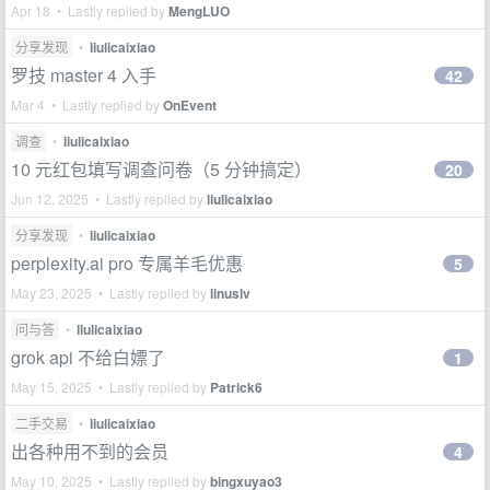
Apr 18 • Lastly replied by
MengLUO
分享发现
•
liulicaixiao
罗技 master 4 入手
42
Mar 4 • Lastly replied by
OnEvent
调查
•
liulicaixiao
10 元红包填写调查问卷（5 分钟搞定）
20
Jun 12, 2025 • Lastly replied by
liulicaixiao
分享发现
•
liulicaixiao
perplexity.ai pro 专属羊毛优惠
5
May 23, 2025 • Lastly replied by
linuslv
问与答
•
liulicaixiao
grok api 不给白嫖了
1
May 15, 2025 • Lastly replied by
Patrick6
二手交易
•
liulicaixiao
出各种用不到的会员
4
May 10, 2025 • Lastly replied by
bingxuyao3