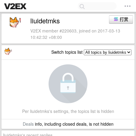
liuidetmks
打赏
V2EX member #220603, joined on 2017-03-13
10:42:32 +08:00
Switch topics list
Per liuidetmks's settings, the topics list is hidden
Deals
info, including closed deals, is not hidden
liuidetmks's recent replies