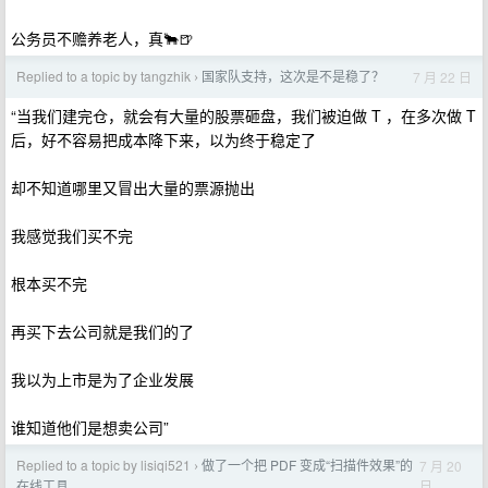
公务员不赡养老人，真🐂🍺
Replied to a topic by tangzhik
国家队支持，这次是不是稳了？
7 月 22 日
›
“当我们建完仓，就会有大量的股票砸盘，我们被迫做 T ，在多次做 T
后，好不容易把成本降下来，以为终于稳定了
却不知道哪里又冒出大量的票源抛出
我感觉我们买不完
根本买不完
再买下去公司就是我们的了
我以为上市是为了企业发展
谁知道他们是想卖公司”
Replied to a topic by lisiqi521
做了一个把 PDF 变成“扫描件效果”的
7 月 20
›
日
在线工具