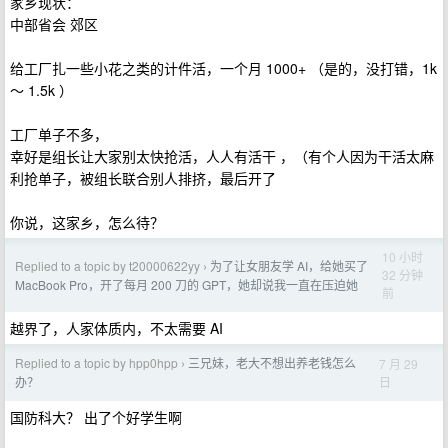
家乡现状：
中部省会 郊区
给工厂扎一些小花之类的计件活，一个月 1000+ （是的，没打错，1k
～ 1.5k ）
工厂单子不多，
幸好是组长让大家别太快抢活，人人有活干 ，（有个人因为干活太麻
利抢单子，被组长联合别人排挤，最后开了
你说，这家乡，怎么待？
10 小时
Replied to a topic by t20000622yy
为了让女朋友学 AI，给她买了
›
32 分钟
MacBook Pro，开了每月 200 刀的 GPT，她却说我一直在压迫她
前
越界了，人家体质内，不太需要 AI
Replied to a topic by hpp0hpp
三兄妹，老大不想出养老钱怎么
7 月 29
›
日
办？
国防科大？ 出了个好学生啊