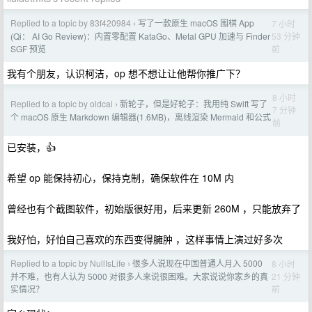
Replied to a topic by 83f420984
写了一款原生 macOS 围棋 App
7 小时
›
53 分钟
(Qi： AI Go Review)：内置零配置 KataGo、Metal GPU 加速与 Finder
前
SGF 预览
我有个朋友，认识柯洁，op 想不想让让他帮你推广下？
8 小时
Replied to a topic by oldcai
新轮子，但是好轮子：我用纯 Swift 写了
›
7 分钟
个 macOS 原生 Markdown 编辑器(1.6MB)，离线渲染 Mermaid 和公式
前
已安装，👍
希望 op 能保持初心，保持克制，确保软件在 10M 内
曾经也有个截图软件，初始版很好用，后来更新 260M ，只能放弃了
我好怕，好怕自己喜欢的东西变得臃肿 ，这样事情上演过好多次
Replied to a topic by NullIsLife
很多人说现在中国普通人月入 5000
8 小时
›
21 分钟
并不难，也有人认为 5000 对很多人来说很困难。大家说说你家乡的真
前
实情况？