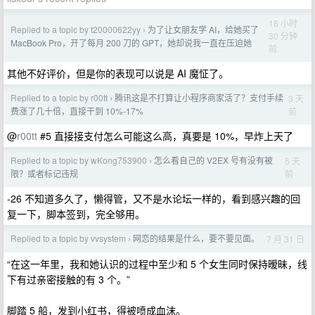
18 小时
Replied to a topic by t20000622yy
为了让女朋友学 AI，给她买了
›
30 分钟
MacBook Pro，开了每月 200 刀的 GPT，她却说我一直在压迫她
前
其他不好评价，但是你的表现可以说是 AI 魔怔了。
Replied to a topic by r00tt
腾讯这是不打算让小程序商家活了？支付手续
3 天
›
前
费涨了几十倍，直接干到 10%-17%
@
r00tt
#5 直接接支付怎么可能这么高，真要是 10%，早炸上天了
Replied to a topic by wKong753900
怎么看自己的 V2EX 号有没有被
5 天
›
前
限？或者标记违规
-26 不知道多久了，懒得管，又不是水论坛一样的，看到感兴趣的回
复一下，脚本签到，完全够用。
Replied to a topic by vvsystem
网恋的结果是什么，要不要见面。
7 月 31 日
›
“在这一年里，我和她认识的过程中至少和 5 个女生同时保持暧昧，线
下有过亲密接触的有 3 个。”
脚踏 5 船，发到小红书，得被喷成血沫。