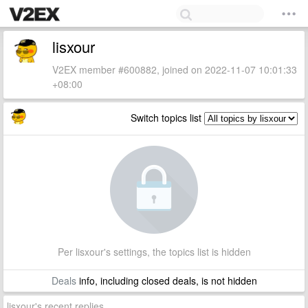
lisxour
V2EX member #600882, joined on 2022-11-07 10:01:33
+08:00
Switch topics list
Per lisxour's settings, the topics list is hidden
Deals
info, including closed deals, is not hidden
lisxour's recent replies