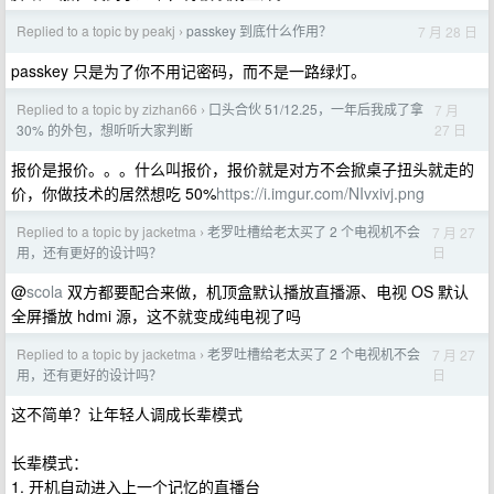
Replied to a topic by peakj
passkey 到底什么作用？
7 月 28 日
›
passkey 只是为了你不用记密码，而不是一路绿灯。
Replied to a topic by zizhan66
口头合伙 51/12.25，一年后我成了拿
7 月
›
27 日
30% 的外包，想听听大家判断
报价是报价。。。什么叫报价，报价就是对方不会掀桌子扭头就走的
价，你做技术的居然想吃 50%
https://i.imgur.com/NIvxivj.png
Replied to a topic by jacketma
老罗吐槽给老太买了 2 个电视机不会
7 月 27
›
日
用，还有更好的设计吗？
@
scola
双方都要配合来做，机顶盒默认播放直播源、电视 OS 默认
全屏播放 hdmi 源，这不就变成纯电视了吗
Replied to a topic by jacketma
老罗吐槽给老太买了 2 个电视机不会
7 月 27
›
日
用，还有更好的设计吗？
这不简单？让年轻人调成长辈模式
长辈模式：
1. 开机自动进入上一个记忆的直播台