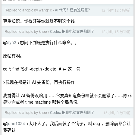
Replied to a topic by wang1c
AI 代问？还有这玩意？
12 小时 12 分钟前
›
尊重知识。觉得好笑你就赚不到这个钱。
Replied to a topic by kneo
Codex 把我电脑文件都删了
12 小时 15 分钟前
›
@
syh2
>想问下到底是执行什么命令。。
原帖有啊。
cd /; find "$d" -depth -delete; # ← 这一句
>我现在都是让 AI 先备份，再执行操作
我觉得让 AI 备份没啥用……它要真知道备份啥就不会删错了……除非
是沙盒或者 time machine 那种全局备份。
Replied to a topic by kneo
Codex 把我电脑文件都删了
15 小时 0 分钟前
›
@
john1024
>太吓人了。我后面装了个钩子，叫 dcg ，删除前都会让
我确认