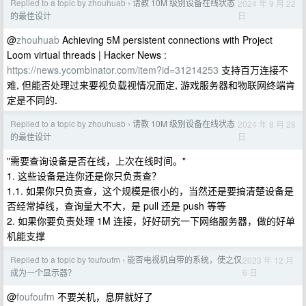
Replied to a topic by zhouhuab
请教 10M 级别设备在线状态
2024 年 9 月 22
›
日
的最佳设计
@
zhouhuab
Achieving 5M persistent connections with Project
Loom virtual threads | Hacker News :
https://news.ycombinator.com/item?id=31214253
支持百万连接不
难, 但能否处理过来要视负载视情况而定, 游戏服务器和物联网终端肯
定是不同的.
Replied to a topic by zhouhuab
请教 10M 级别设备在线状态
2024 年 8 月 28
›
日
的最佳设计
"需要查询设备是否在线，上次在线时间。"
1. 这些设备是连你还是你只负责查？
1.1. 如果你只负责查，这个规模是很小的，当然还是要搞清楚设备是
否经常掉线，查询量大不大，是 pull 还是 push 等等
2. 如果你要负责处理 1M 连接，好好研究一下网络服务器，做的好单
机能支撑
Replied to a topic by foufoufm
能否电视机自带的系统，使之仅
2023 年 12 月
›
6 日
成为一个显示器？
@
foufoufm
不要关机，息屏就好了