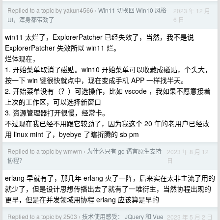
Replied to a topic by yakun4566
Win11 切换回 Win10 风格
2023 年 12 月
›
6 日
UI，浑身都带劲了
win11 太烂了，ExplorerPatcher 已经失效了，当然，我不是说
ExplorerPatcher 失效所以 win11 烂。
烂体现在，
1. 开始菜单取消了磁贴。win10 开始菜单可以收藏成磁贴，个头大，
按一下 win 键很快就点中，现在变成手机 APP 一样找半天。
2. 开始菜单没有（？）可选操作，比如 vscode ，我如果不愿意接着
上次的工作区，可以选择新窗口
3. 资源管理器打开很慢，经常卡。
不过现在我已经不用跟它较劲了，因为我这个 20 年的老用户已经改
用 linux mint 了，byebye 了瞎折腾的 sb pm
Replied to a topic by wmwm
为什么只有 go 语言原生支持
2023 年 8 月 12
›
日
协程？
erlang 早就有了，那几年 erlang 火了一阵，后来实在太非主流了用的
就少了，但是设计思想传播出去了就有了一堆衍生，当然协程出现的
更早，但是在并发领域用协程 erlang 应该算是早的
Replied to a topic by 2503
技术使用感受： JQuery 和 Vue
2023 年 5 月 2 日
›