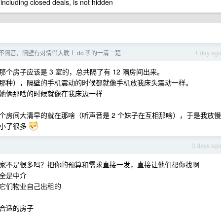
 including closed deals, is not hidden
不隔音，隔壁有对情侣大晚上 do 听的一清二楚
1 day ag
房子应该是 3 室的，总共隔了有 12 隔房间出来。
那种），隔壁的手机震动的时候都就像手机放我床头震动一样。
她俩那啥的时候就像在我床边一样
个房间大清早的就在那啥（听声音是 2 个妹子在互相那啥），于是我放慢
音小了很多
3 days ag
家不是很多吗？把你的预算和需求直接一发，直接让他们帮你找啊
全是中介
它们物业自己出租的
合适的房子