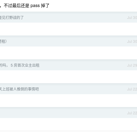
过最后还是 pass 掉了
碰见打野战的了
Jul 3
整租）
Jul 3
吗， 5 房首次业主出租
Jul 2
天上班被人推倒的事情吧
Jul 2
？
Jul 2