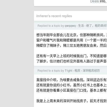
Deals
info,
imherer's recent replies
Replied to a topic by
qwqqwq
生活
绝了，租的单间
›
›
想当年刚毕业那会儿在北京，住那种隔断房间，那个
窗户和暖气片我和隔壁都是共用（一个屋一半的
隔壁住了隔妹子，隔三岔五她男朋友会来，然后
还有有一天早上上班的时候我出门，不知道是哪
了脚步，估计她们也听见外面有人路过于是声
Replied to a topic by
T1ght
租房
深圳租房经历
›
›
直接找中介呗，为啥要去咸鱼找。深圳这边乐有
还有就是你说的小红书，虽然小红书上也基本上
还有就是你看重小区直接在门口找，基本上都有
我是上上周末来的深圳开始找房子，前天才找到