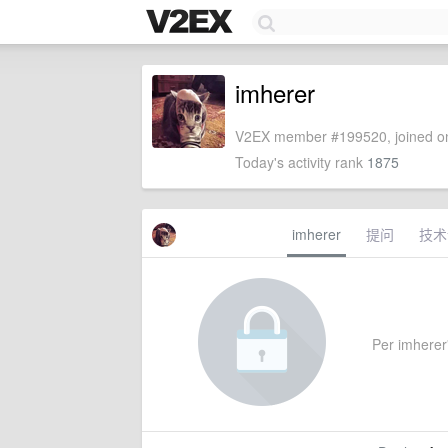
imherer
V2EX member #199520, joined on
Today's activity rank
1875
imherer
提问
技术
Per imherer'