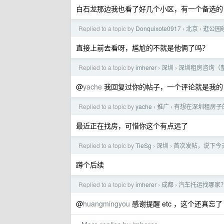
白石龙那边我也看了好几个小区，有一个备选的，不
Replied to a topic by
Donquixote0917
北京
逛公园
›
›
直接上前去看呀，尴尬的不就是他俩了吗？
Replied to a topic by
imherer
深圳
深圳租房咨询（
›
›
@
yache
我回复过你的帖子，一个评论就是我的
Replied to a topic by
yache
推广
有想在深圳租房子的
›
›
最近正在找房，可惜你这个有点远了
Replied to a topic by
TieSg
深圳
首次发帖，说下今
›
›
蹲个后续
Replied to a topic by
imherer
成都
汽车托运找哪家
›
›
@
huangmingyou
感谢提醒 etc ，这个还真忘了