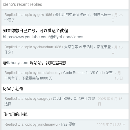
ideno's recent replies
Replied to a topic by gdw1986
最近用的中转又拉闸了，想自己搞一
7 月 25
›
日
个号了
如果你想自己弄号，可以看这个教程
https://www.youtube.com/@PyeLeon/videos
Replied to a topic by chunchun1028
大家在等 AI 干活时，都在干些
7 月 16
›
日
什么？
@
lizhesystem
啊哈哈，我就是冥想
Replied to a topic by formulahendry
Code Runner for VS Code 发布
7 月
›
15 日
十周年了，下载量突破 8000 万
厉害了老哥
Replied to a topic by capgrey
想入门双拼，却卡在了方案
2025 年 9 月 15
›
日
选择
我也用的小鹤..
Replied to a topic by yunchuanwu
Trae 耍猴
2025 年 7 月 22 日
›