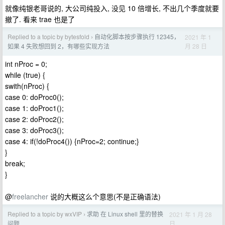
就像纯银老哥说的, 大公司纯投入, 没见 10 倍增长, 不出几个季度就要
撤了. 看来 trae 也是了
Replied to a topic by bytesfold
自动化脚本按步骤执行 12345，
2021 年 1
›
月 28 日
如果 4 失败想回到 2，有哪些实现方法
int nProc = 0;
while (true) {
swith(nProc) {
case 0: doProc0();
case 1: doProc1();
case 2: doProc2();
case 3: doProc3();
case 4: if(!doProc4()) {nProc=2; continue;}
}
break;
}
@
freelancher
说的大概这么个意思(不是正确语法)
Replied to a topic by wxVIP
求助 在 Linux shell 里的替换
2021 年 1 月 28
›
日
问题