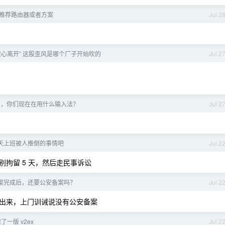
推荐路由器或者方案
Jul 2
“狠心离开” 这股歪风是哪个厂子开始吹的
Jul 2
半了，你们现在在用什么输入法？
Jul 2
天上班被人推倒的事情吧
Jul 2
拘留 5 天，然后走民事诉讼
 备案完成后，还要公安备案吗？
Jul 2
出来，上门训诫说没有公安备案
了一版 v2ex
Jul 2