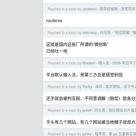
Replied to a topic by
Jackwolf
宽带症候群
多宽带求
›
›
routeros
Replied to a topic by
internelp
问与答
“残忍卸载” 
›
›
这就是国内这些厂所谓的“微创新”
已经吐一地
Replied to a topic by
libasten
输入法
2026 年过
›
›
平台默认输入法，用第三方总是感觉别扭
Replied to a topic by
TieSg
深圳
首次发帖，说下今
›
›
还手就会被判互殴，不同意调解（赔偿）就各分别
Replied to a topic by
jedeft
问与答
现在网站 ICP
›
›
手头有几个网站，有几个网站被当地帽子叔叔点
Replied to a topic by
jenhe
程序员
拿 go 又重新实现
›
›