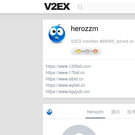
herozzm
V2EX member #69595, joined on 
1
54
73
https://www.120bid.com
https://www.17bid.cn
https://www.stbid.cn
https://www.wybid.cn
https://www.bgypzb.om
herozzm
提问
技