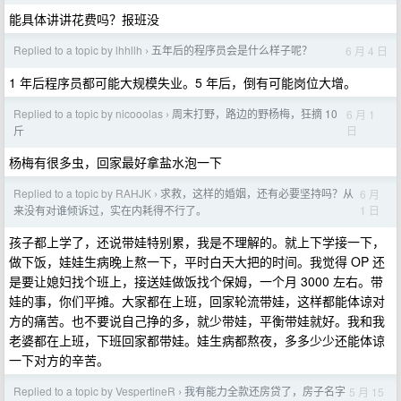
能具体讲讲花费吗？报班没
Replied to a topic by lhhllh
五年后的程序员会是什么样子呢？
6 月 4 日
›
1 年后程序员都可能大规模失业。5 年后，倒有可能岗位大增。
Replied to a topic by nicooolas
周末打野，路边的野杨梅，狂摘 10
6 月 1
›
日
斤
杨梅有很多虫，回家最好拿盐水泡一下
Replied to a topic by RAHJK
求救，这样的婚姻，还有必要坚持吗？从
6 月
›
1 日
来没有对谁倾诉过，实在内耗得不行了。
孩子都上学了，还说带娃特别累，我是不理解的。就上下学接一下，
做下饭，娃娃生病晚上熬一下，平时白天大把的时间。我觉得 OP 还
是要让媳妇找个班上，接送娃做饭找个保姆，一个月 3000 左右。带
娃的事，你们平摊。大家都在上班，回家轮流带娃，这样都能体谅对
方的痛苦。也不要说自己挣的多，就少带娃，平衡带娃就好。我和我
老婆都在上班，下班回家都带娃。娃生病都熬夜，多多少少还能体谅
一下对方的辛苦。
Replied to a topic by VespertineR
我有能力全款还房贷了，房子名字
5 月 15
›