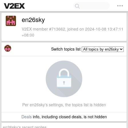
en26sky
V2EX member #713662, joined on 2024-10-08 13:47:11
+08:00
Switch topics list
Per en26sky's settings, the topics list is hidden
Deals
info, including closed deals, is not hidden
en26sky's recent replies