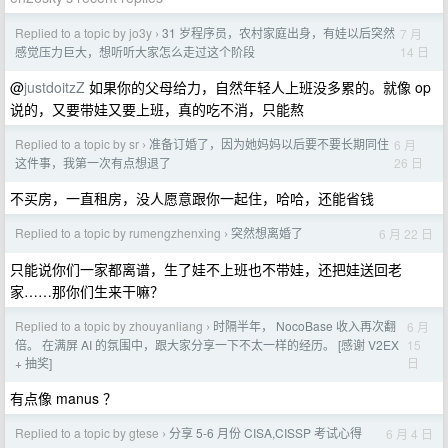
Replied to a topic by jo3y
31 岁程序员，农村家庭出身，有娃以后突然
7 月
›
14 日
感觉压力巨大，想听听大家怎么走过这个阶段
@
justdoitzZ
如果你的父母给力，自然年轻人上班没多累的。就像 op
说的，又要带娃又要上班，真的吃不消，只能熬
Replied to a topic by sr
准备订婚了，因为她妈妈以后要不要长期同住
6 月
›
26 日
这件事，我第一次有点想退了
不买房，一直租房，没人愿意跟你一起住，哈哈，还能省钱
Replied to a topic by rumengzhenxing
突然想离婚了
6 月 22 日
›
只能说你们一家都离谱，生了娃不上班也不带娃，还把娃送回老
家……那你们生来干嘛？
Replied to a topic by zhouyanliang
时隔半年， NocoBase 收入再次翻
6 月
›
15
倍。 在满屏 AI 的氛围中，跟大家分享一下不太一样的经历。 [感谢 V2EX
日
+ 抽奖]
有点像 manus ？
Replied to a topic by gtese
分享 5-6 月份 CISA,CISSP 考试心得
6 月 4 日
›