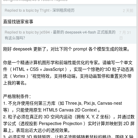
Replied to a topic by T1ght
深圳租房经历
2 天前
›
直接找链家省事
Replied to a topic by jxl594
最新的 deepseek-v4-flash 正式版真的
7 月 31
›
日
有这么强吗？
刚好 deepseek 更新了，对比下同个 prompt 各个模型生成的效果。
你是一个精通计算机图形学和前端性能优化的专家。请编写一个单文
件（ HTML + CSS + JavaScript ），实现一个惊艳的“3D 粒子动态涡
流（ Vortex ）”视觉特效，支持移动端，支持动画暂停和重置另外带
上我的署名。
严格限制条件：
1. 不允许使用任何第三方库（如 Three.js, Pixi.js, Canvas-nest
等），只能使用原生 HTML5 Canvas 2D Context 。
2. 粒子必须在真正的 3D 空间内运动（拥有 X, Y, Z 坐标），并通过数
学公式（透视投影 Perspective Projection ）实时计算并映射到 2D 屏
幕上，表现出近大远小的透视效果。
3. 必须实现 3D 旋转矩阵，让粒子流能够随着鼠标的移动，围绕 X 轴