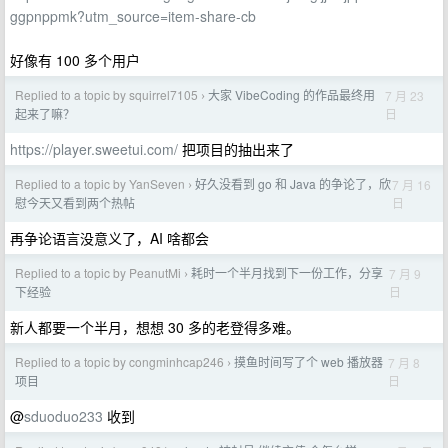
ggpnppmk?utm_source=item-share-cb
好像有 100 多个用户
Replied to a topic by squirrel7105
大家 VibeCoding 的作品最终用
7 月 23
›
日
起来了嘛？
https://player.sweetui.com/
把项目的抽出来了
Replied to a topic by YanSeven
好久没看到 go 和 Java 的争论了，欣
7 月 16
›
日
慰今天又看到两个热帖
再争论语言没意义了，AI 啥都会
Replied to a topic by PeanutMi
耗时一个半月找到下一份工作，分享
7 月 9
›
日
下经验
新人都要一个半月，想想 30 多的老登得多难。
Replied to a topic by congminhcap246
摸鱼时间写了个 web 播放器
7 月 8
›
日
项目
@
sduoduo233
收到