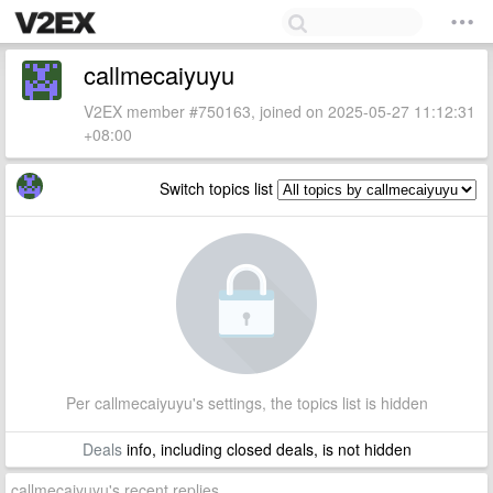
callmecaiyuyu
V2EX member #750163, joined on 2025-05-27 11:12:31
+08:00
Switch topics list
Per callmecaiyuyu's settings, the topics list is hidden
Deals
info, including closed deals, is not hidden
callmecaiyuyu's recent replies