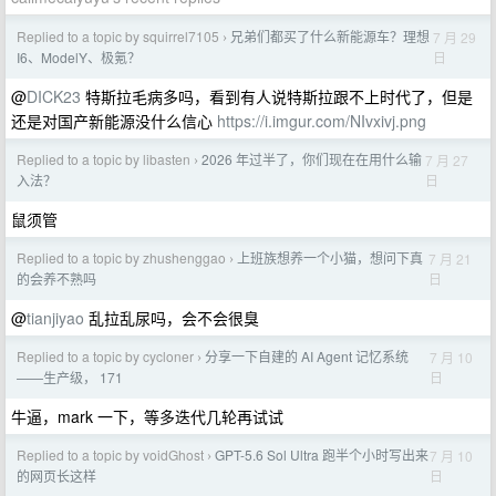
Replied to a topic by squirrel7105
兄弟们都买了什么新能源车？理想
7 月 29
›
日
I6、ModelY、极氪？
@
DICK23
特斯拉毛病多吗，看到有人说特斯拉跟不上时代了，但是
还是对国产新能源没什么信心
https://i.imgur.com/NIvxivj.png
Replied to a topic by libasten
2026 年过半了，你们现在在用什么输
7 月 27
›
日
入法？
鼠须管
Replied to a topic by zhushenggao
上班族想养一个小猫，想问下真
7 月 21
›
日
的会养不熟吗
@
tianjiyao
乱拉乱尿吗，会不会很臭
Replied to a topic by cycloner
分享一下自建的 AI Agent 记忆系统
7 月 10
›
日
——生产级， 171
牛逼，mark 一下，等多迭代几轮再试试
Replied to a topic by voidGhost
GPT-5.6 Sol Ultra 跑半个小时写出来
7 月 10
›
日
的网页长这样