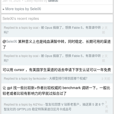
Jan 15, 2025 • Lastly replied by
SeleiXi
More topics by SeleiXi
»
SeleiXi's recent replies
Replied to a topic by ccai
被 Opus 搞崩了，想换 Fable 5，有靠谱中转
2 天
›
前
吗？
@
SeleiXi
某种意义上也是纯血满智中转，同时稳定、长期可用的渠道
了
Replied to a topic by ccai
被 Opus 搞崩了，想换 Fable 5，有靠谱中转
2 天
›
前
吗？
可以用 cursor ，有美国学生渠道的话去申请下学生认证可以一年免费
Replied to a topic by fankcoder
大模型排行榜到底哪个权威？
3 天前
›
让 gpt 找一些比较新+作者比较权威的 benchmark 调研一下，一般比
较老或者比较有影响力的早就过拟合过了
3
Replied to a topic by Ai2You
智友社回馈 V 站新老客户，抽送第 5 波 8 个
›
天
智友社的 GPTPLUS 稳定特殊渠道日区月卡成品号
前