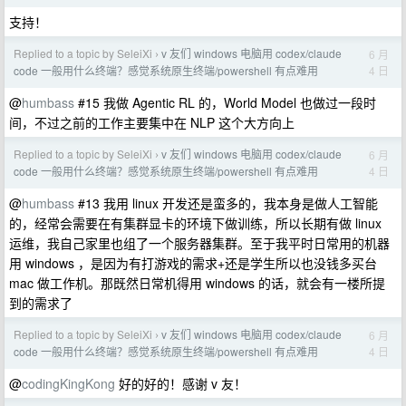
支持！
Replied to a topic by SeleiXi
v 友们 windows 电脑用 codex/claude
6 月
›
4 日
code 一般用什么终端？感觉系统原生终端/powershell 有点难用
@
humbass
#15 我做 Agentic RL 的，World Model 也做过一段时
间，不过之前的工作主要集中在 NLP 这个大方向上
Replied to a topic by SeleiXi
v 友们 windows 电脑用 codex/claude
6 月
›
4 日
code 一般用什么终端？感觉系统原生终端/powershell 有点难用
@
humbass
#13 我用 linux 开发还是蛮多的，我本身是做人工智能
的，经常会需要在有集群显卡的环境下做训练，所以长期有做 linux
运维，我自己家里也组了一个服务器集群。至于我平时日常用的机器
用 windows ，是因为有打游戏的需求+还是学生所以也没钱多买台
mac 做工作机。那既然日常机得用 windows 的话，就会有一楼所提
到的需求了
Replied to a topic by SeleiXi
v 友们 windows 电脑用 codex/claude
6 月
›
4 日
code 一般用什么终端？感觉系统原生终端/powershell 有点难用
@
codingKingKong
好的好的！感谢 v 友！