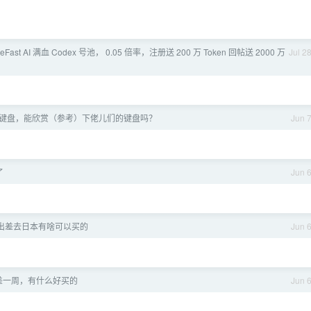
leFast AI 满血 Codex 号池， 0.05 倍率，注册送 200 万 Token 回帖送 2000 万
Jul 2
键盘，能欣赏（参考）下佬儿们的键盘吗？
Jun 
了
Jun 
月出差去日本有啥可以买的
Jun 
差一周，有什么好买的
Jun 