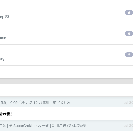
6
pq123
9
imin
2
aay
T 5.6， 0.09 倍率，送 10 刀试用，前字节开发
Jul 3
3 谢谢老板！
中转 | 全 SuperGrokHeavy 号池 | 新用户送 $2 体验额度
Jul 3