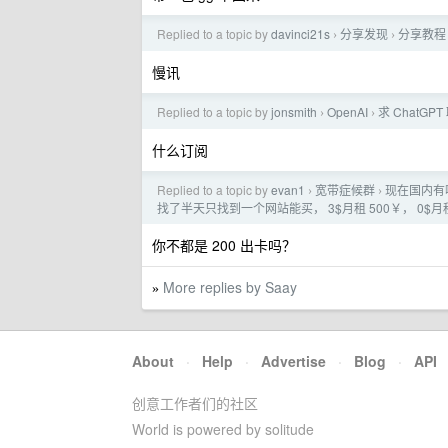
Replied to a topic by
davinci21s
分享发现
分享教程：
›
›
慢讯
Replied to a topic by
jonsmith
OpenAI
求 ChatG
›
›
什么订阅
Replied to a topic by
evan1
宽带症候群
现在国内有哪
›
›
找了半天只找到一个网站能买， 3$月租 500￥， 0$月
你不都是 200 出卡吗？
More replies by Saay
»
About
·
Help
·
Advertise
·
Blog
·
API
创意工作者们的社区
World is powered by solitude