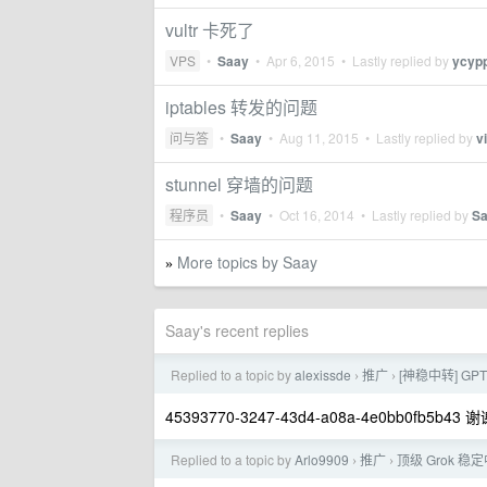
vultr 卡死了
VPS
•
Saay
•
Apr 6, 2015
• Lastly replied by
ycyp
iptables 转发的问题
问与答
•
Saay
•
Aug 11, 2015
• Lastly replied by
v
stunnel 穿墙的问题
程序员
•
Saay
•
Oct 16, 2014
• Lastly replied by
S
More topics by Saay
»
Saay's recent replies
Replied to a topic by
alexissde
推广
[神稳中转] GP
›
›
45393770-3247-43d4-a08a-4e0bb0fb5b4
Replied to a topic by
Arlo9909
推广
顶级 Grok 稳定
›
›