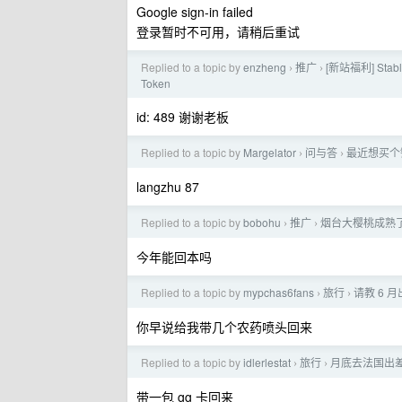
Google sign-in failed
登录暂时不可用，请稍后重试
Replied to a topic by
enzheng
推广
[新站福利] Stab
›
›
Token
id: 489 谢谢老板
Replied to a topic by
Margelator
问与答
最近想买个
›
›
langzhu 87
Replied to a topic by
bobohu
推广
烟台大樱桃成熟
›
›
今年能回本吗
Replied to a topic by
mypchas6fans
旅行
请教 6 
›
›
你早说给我带几个农药喷头回来
Replied to a topic by
idlerlestat
旅行
月底去法国出
›
›
带一包 gg 卡回来