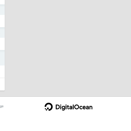
6
4
4
ge