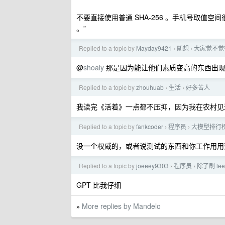
不要直接使用普通 SHA-256 。手机号取值空
。”
Replied to a topic by
Mayday9421
随想
大家觉不觉
›
›
@
shoaly
那是因为能让他们素质变高的东西出现了
Replied to a topic by
zhouhuab
生活
好多苦人
›
›
我读完《活着》一点都不压抑，因为我在农村见
Replied to a topic by
fankcoder
程序员
大模型排行
›
›
没一个权威的，或者说测试的东西和你工作用用
Replied to a topic by
joeeey9303
程序员
除了刷 le
›
›
GPT 比我仔细
More replies by Mandelo
»