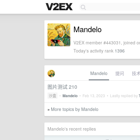
Mandelo
V2EX member #443031, joined on
Today's activity rank
1396
Mandelo
提问
技
图片测试 210
沙盒
•
Mandelo
•
Feb 13, 2023
• Lastly replied by
More topics by Mandelo
»
Mandelo's recent replies