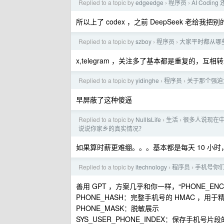
Replied to a topic by
edgeedge
程序员
AI Cod
›
›
所以上了 codex ，之前 DeepSeek 
Replied to a topic by
szboy
程序员
大家平时都从哪些
›
›
x,telegram ，关注多了基本都是重复的，互相
Replied to a topic by
yidinghe
程序员
关于那个强迫女
›
›
早屏蔽了这种傻逼
Replied to a topic by
NullIsLife
生活
很多人说现在中
›
›
说说你家乡的真实情况？
如果算时薪更难绷。。。基本都是每天 10 小时，
Replied to a topic by
itechnology
程序员
手机号你
›
›
善用 GPT ，方案几乎和你一样，“PHONE_EN
PHONE_HASH：完整手机号的 HMAC ，用于
PHONE_MASK：脱敏展示
SYS_USER_PHONE_INDEX：保存手机号片