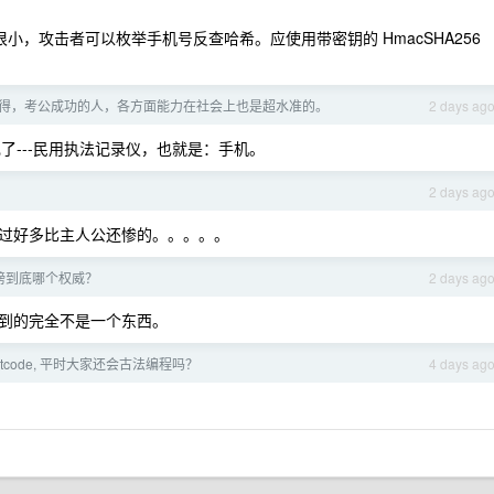
间很小，攻击者可以枚举手机号反查哈希。应使用带密钥的 HmacSHA256
得，考公成功的人，各方面能力在社会上也是超水准的。
2 days ag
---民用执法记录仪，也就是：手机。
2 days ag
过好多比主人公还惨的。。。。。
榜到底哪个权威？
2 days ag
到的完全不是一个东西。
etcode, 平时大家还会古法编程吗？
4 days ag