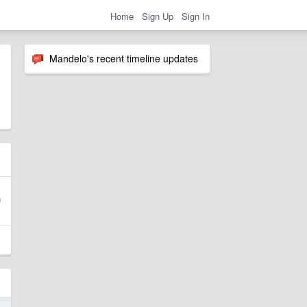
Home
Sign Up
Sign In
Mandelo's recent timeline updates