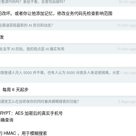
ing 还看源代码吗？要是不看，会害怕血崩吗？
3h 3m ag
老给我把别的改坏。或者你让他添加记忆，修改业务代码先检查影响范围
渠道获取最新的 AI 资讯和动态？
7h 53m ag
转发
友学 AI 的贴，我的观点是 AI 确实有用
7h 54m ag
国普通人月入 5000 并不难，也有人认为 5000 对很多人来说很困难。大家
1 day ag
每周 6 天起步
们通常怎么在加密保存的同时兼具模糊搜索的功能？
2 days ag
CRYPT：AES 加密后的真实手机号
精确查询
段的 HMAC ，用于模糊搜索