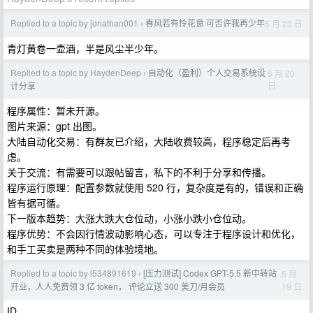
Replied to a topic by jonathan001
春风若有怜花意 可否许我再少年
5 月 23 日
›
青灯黄卷一壶酒，半是风尘半少年。
Replied to a topic by HaydenDeep
自动化（盈利）个人交易系统设
5 月 20
›
日
计分享
程序属性：暂未开源。
图片来源：gpt 出图。
大陆自动化交易：有群友已介绍，大陆收费较高，程序稳定后再考
虑。
关于交流：有需要可以跟帖留言，私下的不利于分享和传播。
程序运行原理：配置参数就使用 520 行，复杂度是有的，错误和正确
皆有据可循。
下一版本趋势：大涨大跌大仓位动，小涨小跌小仓位动。
程序优势：不会因行情波动影响心态，可以专注于程序设计和优化，
和手工买卖是两种不同的体验境地。
Replied to a topic by l534891619
[压力测试] Codex GPT-5.5 新中转站
5 月
›
19 日
开业，人人免费领 3 亿 token， 评论立送 300 美刀/月会员
ID