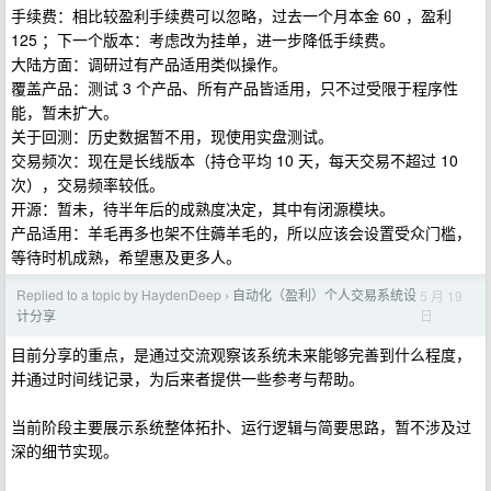
手续费：相比较盈利手续费可以忽略，过去一个月本金 60 ，盈利
125 ；下一个版本：考虑改为挂单，进一步降低手续费。
大陆方面：调研过有产品适用类似操作。
覆盖产品：测试 3 个产品、所有产品皆适用，只不过受限于程序性
能，暂未扩大。
关于回测：历史数据暂不用，现使用实盘测试。
交易频次：现在是长线版本（持仓平均 10 天，每天交易不超过 10
次），交易频率较低。
开源：暂未，待半年后的成熟度决定，其中有闭源模块。
产品适用：羊毛再多也架不住薅羊毛的，所以应该会设置受众门槛，
等待时机成熟，希望惠及更多人。
Replied to a topic by HaydenDeep
自动化（盈利）个人交易系统设
5 月 19
›
日
计分享
目前分享的重点，是通过交流观察该系统未来能够完善到什么程度，
并通过时间线记录，为后来者提供一些参考与帮助。
当前阶段主要展示系统整体拓扑、运行逻辑与简要思路，暂不涉及过
深的细节实现。