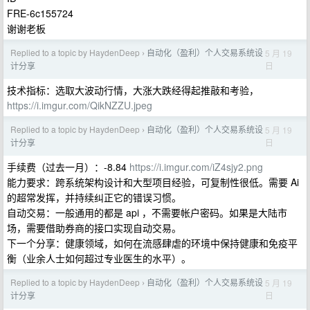
FRE-6c155724
谢谢老板
Replied to a topic by HaydenDeep
自动化（盈利）个人交易系统设
5 月 19
›
日
计分享
技术指标：选取大波动行情，大涨大跌经得起推敲和考验，
https://i.imgur.com/QikNZZU.jpeg
Replied to a topic by HaydenDeep
自动化（盈利）个人交易系统设
5 月 19
›
日
计分享
手续费（过去一月）：-8.84
https://i.imgur.com/iZ4sjy2.png
能力要求：跨系统架构设计和大型项目经验，可复制性很低。需要 Ai
的超常发挥，并持续纠正它的错误习惯。
自动交易：一般通用的都是 api ，不需要帐户密码。如果是大陆市
场，需要借助券商的接口实现自动交易。
下一个分享：健康领域，如何在流感肆虐的环境中保持健康和免疫平
衡（业余人士如何超过专业医生的水平）。
Replied to a topic by HaydenDeep
自动化（盈利）个人交易系统设
5 月 19
›
日
计分享