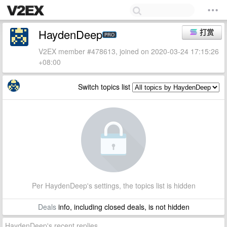
HaydenDeep
打赏
PRO
V2EX member #478613, joined on 2020-03-24 17:15:26
+08:00
Switch topics list
Per HaydenDeep's settings, the topics list is hidden
Deals
info, including closed deals, is not hidden
HaydenDeep's recent replies