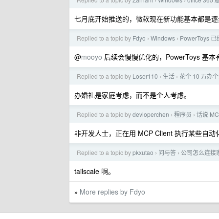
›
›
七月底开始推送的，微软现在新功能基本都是逐
Replied to a topic by
Fdyo
Windows
PowerToys
›
›
@
mooyo
后续会慢慢优化的，PowerToys 
Replied to a topic by
Loser110
生活
花个 10 万
›
›
办婚礼是家庭考虑，而不是个人考虑。
Replied to a topic by
devloperchen
程序员
话说 M
›
›
非开发人士，正在用 MCP Client 执行某
Replied to a topic by
pkxutao
问与答
公司怎么连接家里
›
›
tailscale 啊。
More replies by Fdyo
»