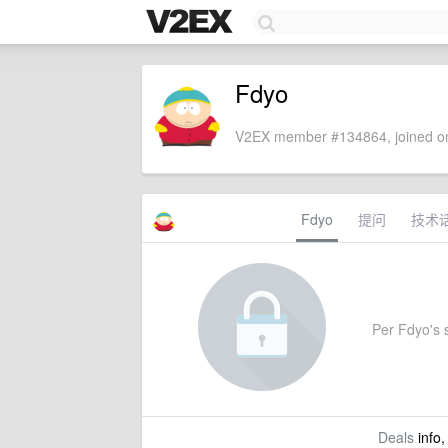
Fdyo
V2EX member #134864, joined on
Fdyo
提问
技术
Per Fdyo's s
Deals
info,