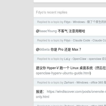
Fdyo's recent replies
Replied to a topic by
Fdyo
Windows
做了个原生的
›
›
@
IsaacYoung
不客气 注意用眼哈
Replied to a topic by
Fdyo
Claude Code
Claude
›
›
@
66beta
你是 Pro 还是 Max ？
Replied to a topic by
LaLy
OpenClaw
openclaw 
›
›
建议你 Hyper-V 跑一个 Linux 桌面系统（然后在
openclaw-hyperv-ubuntu-guide.html
)
Replied to a topic by
Zarhani
Windows
office 3
›
›
报道：
https://windiscover.com/posts/onenote-
only.html
Replied to a topic by
Zarhani
Windows
office 3