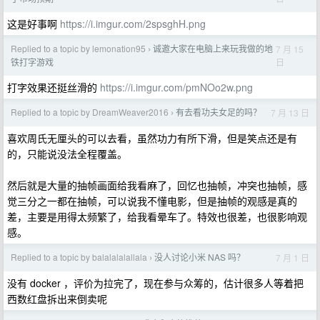
这是好事啊
https://i.imgur.com/2spsghH.png
Replied to a topic by lemonation95
诚邀大家在电脑上来玩我做的地
7 月 15
›
日
铁打字游戏
打字效果还挺丝滑的
https://i.imgur.com/pmNOo2w.png
Replied to a topic by DreamWeaver2016
有去看功夫女足的吗？
7 月 13 日
›
喜欢周氏无厘头的可以去看，虽然功力有所下滑，但是笑点还是有
的，只能说没法全程覆盖。
然后就是大量的抽帧画面给我看麻了，回忆也抽帧，冲突也抽帧，感
觉三分之一都在抽帧，可以说我不懂电影，但是抽帧的观感是真的
差，主要是用得太频繁了，给我看晕车了。特效也很差，也很影响观
感。
Replied to a topic by balalalalallala
没人讨论小米 NAS 吗？
7 月 1 日
›
没有 docker ，评价为拉完了，现在参与众筹的，估计很多人等着把
西数红盘拆出来倒卖呢