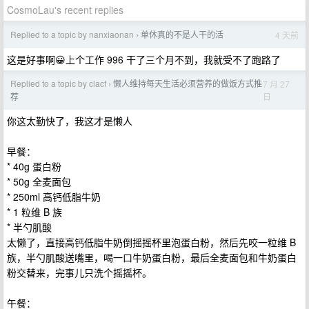
CosmoLau's recent replies
Replied to a topic by nanxiaonan
单休真的不是人干的活
4 天前
›
这是好事啊😀上个工作 996 干了三个月不到，我就受不了跑路了
Replied to a topic by clacf
懒人维持每天生活必须营养的做饭方式推
7 月 27
›
日
荐
你这太勤快了，我这才是懒人
早餐：
* 40g 蛋白粉
* 50g 全麦面包
* 250ml 高钙低脂牛奶
* 1 粒维 B 族
* 半勺肌酸
太懒了，直接高钙低脂牛奶倒摇摇杯里泡蛋白粉，然后先咬一粒维 B
族，半勺肌酸送嘴里，喝一口牛奶蛋白粉，最后全麦面包和牛奶蛋白
粉交替来，完事儿只洗个摇摇杯。
午餐：