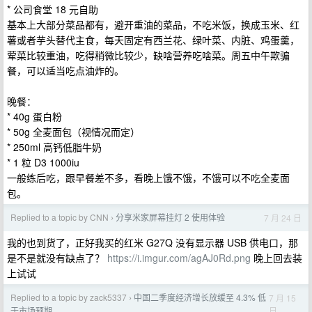
* 公司食堂 18 元自助
基本上大部分菜品都有，避开重油的菜品，不吃米饭，换成玉米、红
薯或者芋头替代主食，每天固定有西兰花、绿叶菜、内脏、鸡蛋羹，
荤菜比较重油，吃得稍微比较少，缺啥营养吃啥菜。周五中午欺骗
餐，可以适当吃点油炸的。
晚餐：
* 40g 蛋白粉
* 50g 全麦面包（视情况而定）
* 250ml 高钙低脂牛奶
* 1 粒 D3 1000iu
一般练后吃，跟早餐差不多，看晚上饿不饿，不饿可以不吃全麦面
包。
Replied to a topic by CNN
分享米家屏幕挂灯 2 使用体验
7 月 24 日
›
我的也到货了，正好我买的红米 G27Q 没有显示器 USB 供电口，那
是不是就没有缺点了？
https://i.imgur.com/agAJ0Rd.png
晚上回去装
上试试
Replied to a topic by zack5337
中国二季度经济增长放缓至 4.3% 低
7 月 15
›
日
于市场预期