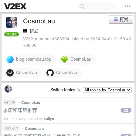
CosmoLau
打赏
🏢
研发
ONLINE
V2EX member #683304, joined on 2024-04-01 21:59:40
+08:00
blog.cosmolau.top
CosmoLau
CosmoLau
CosmoLau
Switch topics list
问与答
•
CosmoLau
求床和床垫推荐
23
Jul 1 • Lastly replied by
kailyn
信息安全
•
CosmoLau