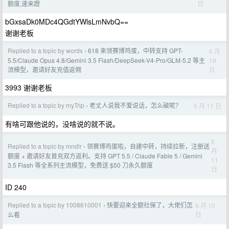
日
额度,速来蹬
bGxsaDk0MDc4QGdtYWlsLmNvbQ==
谢谢老板
Replied to a topic by wordx
618 来领赛博鸡蛋，中转支持 GPT-
6 月
›
18
5.5/Claude Opus 4.8/Gemini 3.5 Flash/DeepSeek-V4-Pro/GLM-5.2 等主
日
流模型，邀请好友充值返佣
3993 谢谢老板
Replied to a topic by myTrip
老丈人说我不爱说话，怎么破呢？
6 月 11 日
›
有啥可跟他说的，没啥说的就不说。
6
Replied to a topic by mndlr
领赛博鸡蛋啦，自建中转，持续拉新，注册送
›
月
额度 + 邀请好友首充双方返利。支持 GPT 5.5 / Claude Fable 5 / Gemini
11
3.5 Flash 等全系列主流模型，免费送 $50 刀永久额度
日
ID 240
Replied to a topic by 1008610001
快要迎来全额社保了，大佬们怎
6 月 10
›
日
么看