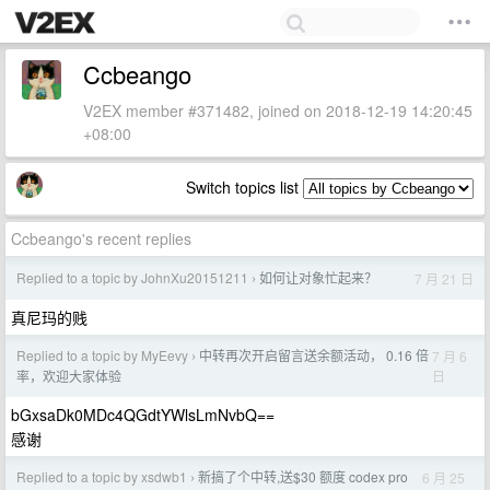
Ccbeango
V2EX member #371482, joined on 2018-12-19 14:20:45
+08:00
Switch topics list
Ccbeango's recent replies
Replied to a topic by JohnXu20151211
如何让对象忙起来？
7 月 21 日
›
真尼玛的贱
Replied to a topic by MyEevy
中转再次开启留言送余额活动， 0.16 倍
7 月 6
›
日
率，欢迎大家体验
bGxsaDk0MDc4QGdtYWlsLmNvbQ==
感谢
Replied to a topic by xsdwb1
新搞了个中转,送$30 额度 codex pro
6 月 25
›