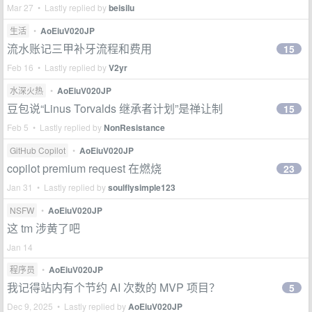
Mar 27 • Lastly replied by
beisilu
生活
•
AoEiuV020JP
流水账记三甲补牙流程和费用
15
Feb 16 • Lastly replied by
V2yr
水深火热
•
AoEiuV020JP
豆包说“Linus Torvalds 继承者计划”是禅让制
15
Feb 5 • Lastly replied by
NonResistance
GitHub Copilot
•
AoEiuV020JP
copilot premium request 在燃烧
23
Jan 31 • Lastly replied by
soulflysimple123
NSFW
•
AoEiuV020JP
这 tm 涉黄了吧
Jan 14
程序员
•
AoEiuV020JP
我记得站内有个节约 AI 次数的 MVP 项目？
5
Dec 9, 2025 • Lastly replied by
AoEiuV020JP