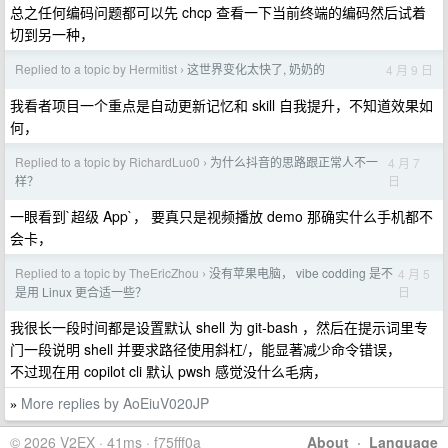
总之任何编码问题都可以先 chcp 查看一下当前终端的编码然后试着
切到另一种，
Replied to a topic by Hermitist
这世界变化太快了, 奶奶的
4 月 9 日
›
我看者项目一个重点是自动更新记忆和 skill 自我提升，不知道效果如
何，
Replied to a topic by RichardLuo0
为什么抖音的思路跟正常人不一
4 月 7
›
日
样？
一眼看到`超级 App`， 要真只是视频播放 demo 那确实什么手机都不
会卡，
Replied to a topic by TheEricZhou
没有苹果电脑， vibe codding 是不
4 月 5
›
日
是用 Linux 更合适一些？
我很长一段时间都是设置默认 shell 为 git-bash ，然后在提示词里专
门一段说明 shell 并要求路径使用斜杠/，能显著减少命令错误，
不过现在用 copilot cli 默认 pwsh 感觉没什么毛病，
More replies by AoEiuV020JP
»
© 2026 V2EX · 41ms · f75fff0a
About
·
Language