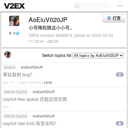
AoEiuV020JP
打赏
小号降权换这小小号，
0.1
V2EX member #626874, joined on 2023-05-04
11:29:41 +08:00
Switch topics list
Solana
•
AoEiuV020JP
黄钻复制 bug？
2
Apr 15 • Lastly replied by
Livid
GitHub Copilot
•
AoEiuV020JP
copilot free space 还能出现负数
Apr 1
GitHub Copilot
•
AoEiuV020JP
copilot rate limit 有变化吗？
8