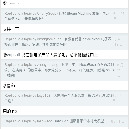
参与一下
Replied to a topic by CherryGods
庆祝 Steam Machine 发布，再送一
6 月 25
›
日
台价值 5499 元懒猫微服！
支持一下
Replied to a topic by dbsdqforclaude
有没有代替 office excel 电子表
6 月
›
18 日
格的软件，高效，快速，性能优化更好的
@
vopsoft
现在新电子产品太贵了吧，总不能撞枪口上
Replied to a topic by zhouyanliang
时隔半年， NocoBase 收入再次翻
6 月
›
15
倍。 在满屏 AI 的氛围中，跟大家分享一下不太一样的经历。 [感谢 V2EX
日
+ 抽奖]
恭喜👍
Replied to a topic by Lcy0128
大家现在个人服务器一般怎么管理比较
6 月 4
›
日
合适？
用的 nix
Replied to a topic by followadc
mac 64g 能部署哪个本地大模型
6 月 4 日
›