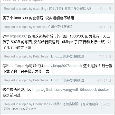
Replied to a topic by wuxinling
这个月你们都花了多少钱给 AI？
7 月 30 日
›
买了个 kimi 699 的套餐玩; 说实话额度不够用......
Replied to a topic by smomop
广州办专线靠谱吗
7 月 16 日
›
@
willygeek007
四川这边某小城市的电信, 1000/30, 因为我有一天上
传了 50GB 的东西, 突然给我限速到 10Mbps 了(下行和上行一起), 过
了几个小时才正常
Replied to a topic by PeterTerpe
Linux 上的游戏网络加速
7 月 2 日
›
@
PeterTerpe
你可以试试
quay.io/qq2007/uudeck
这个是我 5 月份就
下载了的，只是最近才传上去
Replied to a topic by PeterTerpe
Linux 上的游戏网络加速
6 月 27 日
›
这个东西还能用么
https://github.com/wangym5106/uudeck-docker
我之前用过
Replied to a topic by CherryGods
[抽奖！送懒猫微服！] 在家组建自
6 月 25
›
日
己的 Office 365 云办公！