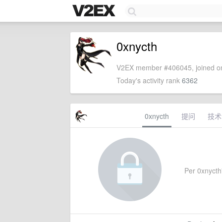
0xnycth
V2EX member #406045, joined on
Today's activity rank
6362
0xnycth
提问
技术
Per 0xnycth'