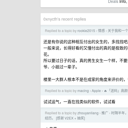
Deals
info,
0xnycth's recent replies
Replied to a topic by
rookie2015
情感
关于我和一
›
›
还是有你说的这种相互付出的女生的，多找找吧
一般来说，长得好看的又懂付出的真的是极致的
花。
所以要过日子的话，真的男生女生一个样，不要
爷、小姐过一辈子。
楼里一大群人根本不是在成家的角度来评价的，调
Replied to a topic by
macing
Apple
🔥「送码」高
›
›
试试运气，一直在找类似的软件，试试看
Replied to a topic by
zhouyanliang
推广
时隔半年，
›
›
经历。 [感谢 V2EX + 抽奖]