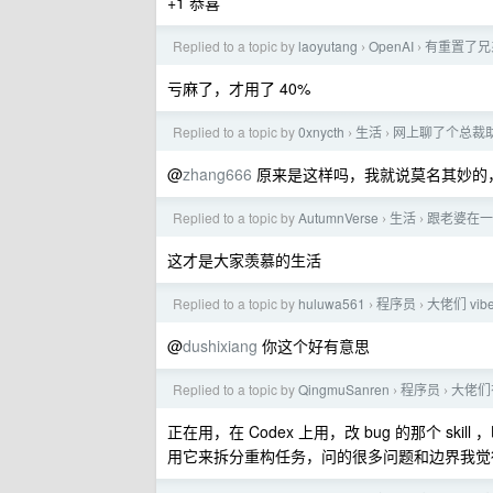
+1 恭喜
Replied to a topic by
laoyutang
OpenAI
有重置了兄
›
›
亏麻了，才用了 40%
Replied to a topic by
0xnycth
生活
网上聊了个总裁
›
›
@
zhang666
原来是这样吗，我就说莫名其妙的
Replied to a topic by
AutumnVerse
生活
跟老婆在一
›
›
这才是大家羡慕的生活
Replied to a topic by
huluwa561
程序员
大佬们 vib
›
›
@
dushixiang
你这个好有意思
Replied to a topic by
QingmuSanren
程序员
大佬们有
›
›
正在用，在 Codex 上用，改 bug 的那个 s
用它来拆分重构任务，问的很多问题和边界我觉