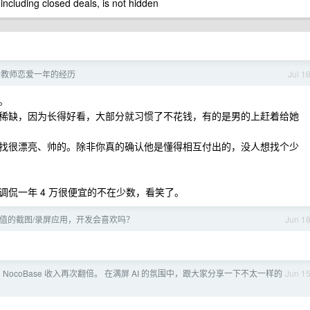
 including closed deals, is not hidden
个教师恋爱一年的经历
Jul 1
。
稀缺，因为长得好看，大部分就习惯了不花钱，有的是男的上赶着给她
找很漂亮、帅的。除非你真的确认他是懂得相互付出的，没人想找个少
侃一年 4 万很便宜的不在少数，看笑了。
颜值的截图/录屏应用，开发会喜欢吗？
Jun 1
 NocoBase 收入再次翻倍。 在满屏 AI 的氛围中，跟大家分享一下不太一样的
Jun 1