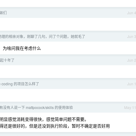
弟们
Jun 
助理的相亲对象，刚聊了几句，问了个问题，她就毛了
Jun 
，为啥问我在考虑什么
起十年了
Jun 
e coding 的项目怎么样了
Jun 
没有人说一下 mattpocock/skills 的使用体验
May 1
kill ，明显感觉消耗变得很快，感觉简单问题不需要。
得还是很好的，但是还没到执行阶段，暂时不确定是否好用